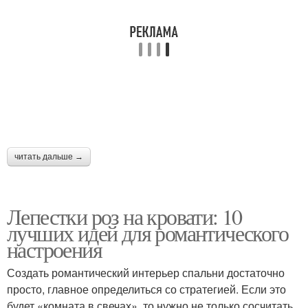
Цвета для интерьера
Цвета для красок
Цвета для модного
Модные цветы
интерьера
читать дальше →
Популярные цветы
Цвета для оформления
Лепестки роз на кровати: 10
лучших идей для романтического
Цвета на основе
Спальня в сером цвете
настроения
Создать романтический интерьер спальни достаточно
просто, главное определиться со стратегией. Если это
будет «комната в свечах», то нужно не только сосчитать