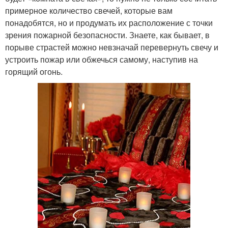
Серый интерьер
Благоприятные цветы
примерное количество свечей, которые вам
понадобятся, но и продумать их расположение с точки
зрения пожарной безопасности. Знаете, как бывает, в
порыве страстей можно невзначай перевернуть свечу и
устроить пожар или обжечься самому, наступив на
Цвета для спальни
Актуальные цветы
горящий огонь.
Скукота в интерьере
Цвета в дизайне
Растения в интерьере
Тренды в интерьере
Цвета для кухни
Цвета на восприятие