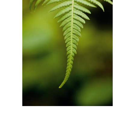
Тона в интерьере
Цветы в одежде
Оттенки в интерьере
Элегантный интерьер
Интерьер в светло-
Сочетания в интерьере
серых тонах
Сочетания для
Сложные цветы
интерьера