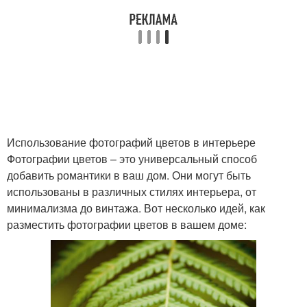
Современные цветы
Стен в интерьере
Пантон в интерьере
Обои в интерьере
Использование фотографий цветов в интерьере
Фотографии цветов – это универсальный способ
добавить романтики в ваш дом. Они могут быть
Цвета с персиковым
Цветы в интерьере
использованы в различных стилях интерьера, от
цветом
минимализма до винтажа. Вот несколько идей, как
разместить фотографии цветов в вашем доме:
Цвет в интерьере
Контрастные цветы