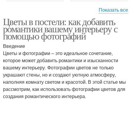
Показать все
Цветы в постели: как добавить
Фотографии с цветами
Правильные цветы
романтики вашему интерьеру с
помощью фотографий
Введение
Цветы и фотографии – это идеальное сочетание,
Цветы в спальне
Акценты в интерьере
которое может добавить романтики и изысканности
вашему интерьеру. Фотографии цветов не только
украшают стены, но и создают уютную атмосферу,
наполняя комнату светом и красотой. В этой статье мы
Антитренды в
Года в интерьере
рассмотрим, как использовать фотографии цветов для
интерьере
создания романтического интерьера.
Интерьер в кофейном
Главные цветы
стиле