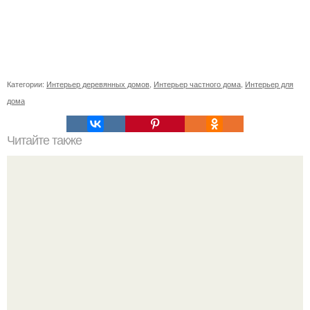
Категории:
Интерьер деревянных домов
,
Интерьер частного дома
,
Интерьер для
дома
Читайте также
Тайная сила пиона по фэн-шуй.