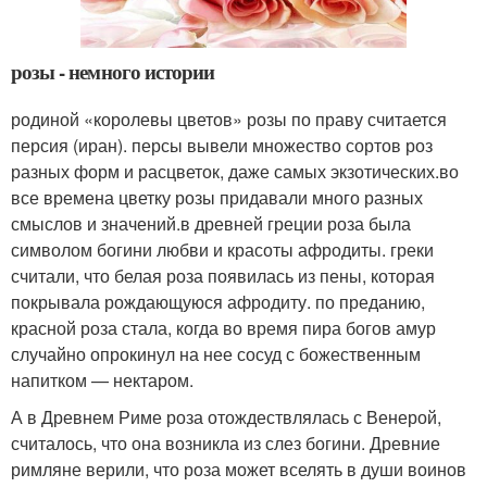
розы - немного истории
родиной «королевы цветов» розы по праву считается
персия (иран). персы вывели множество сортов роз
разных форм и расцветок, даже самых экзотических.во
все времена цветку розы придавали много разных
смыслов и значений.в древней греции роза была
символом богини любви и красоты афродиты. греки
считали, что белая роза появилась из пены, которая
покрывала рождающуюся афродиту. по преданию,
красной роза стала, когда во время пира богов амур
случайно опрокинул на нее сосуд с божественным
напитком — нектаром.
А в Древнем Риме роза отождествлялась с Венерой,
считалось, что она возникла из слез богини. Древние
римляне верили, что роза может вселять в души воинов