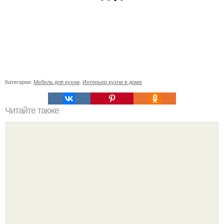
Категории:
Мебель для кухни
,
Интерьер кухни в доме
Читайте также
Резьба по дереву в стиле барокко. Резьба по дереву:
стилистические направления и характерные узоры.