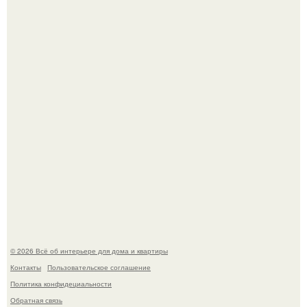
В Японии бесплатно раздают дома самураев - звучит как
план на новую жизнь.
Опишите интерьер кухни в 2-3 словах.
© 2026 Всё об интерьере для дома и квартиры
Контакты
Пользовательское соглашение
Политика конфидециальности
Обратная связь