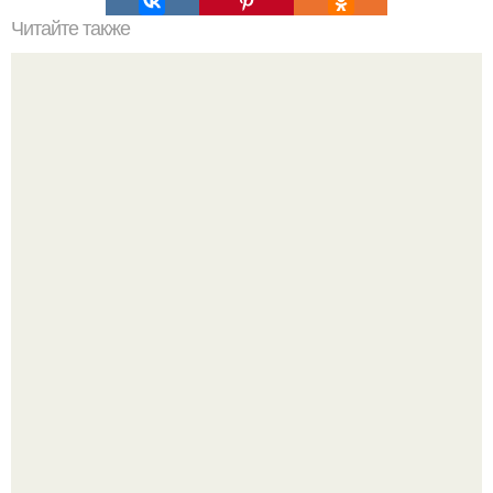
Читайте также
Резьба по дереву в стиле барокко. Резьба по дереву:
стилистические направления и характерные узоры.
Среди сосен. Этот дом словно вырос среди деревьев, и