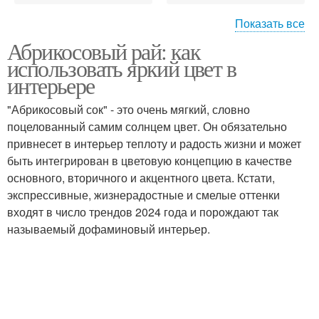
Показать все
Абрикосовый рай: как
Роли в интерьере
Цветы в одежде
использовать яркий цвет в
интерьере
"Абрикосовый сок" - это очень мягкий, словно
Цвета с персиковым
поцелованный самим солнцем цвет. Он обязательно
Цвета в одежде
цветом
привнесет в интерьер теплоту и радость жизни и может
быть интегрирован в цветовую концепцию в качестве
основного, вторичного и акцентного цвета. Кстати,
экспрессивные, жизнерадостные и смелые оттенки
Цвет в интерьере
Базовые цветы
входят в число трендов 2024 года и порождают так
называемый дофаминовый интерьер.
Кухня в абрикосовом
Цвета для смешивания
цвете