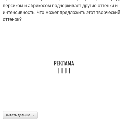
персиком и абрикосом подчеркивает другие оттенки и
интенсивность. Что может предложить этот творческий
Цвета в интерьере
Обои в интерьере
оттенок?
Сочетание в интерьере
Всплески в интерьере
Детали в персиковом
Тона в интерьере
интерьере
Интерьер в светло-
Элегантный интерьер
серых тонах
читать дальше →