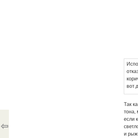
Испо
отка
кори
вот 
Так к
тона,
если 
⇦
светл
и рыж