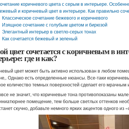
очетание коричневого цвета с серым в интерьере. Особенн
ежевый и коричневый цвет в интерьере. Как правильно соч
Классическое сочетание бежевого и коричневого
Изящное сочетание с голубым цветом и бирюзой
Элегантный интерьер в светло-серых тонах
Как сочетается бежевый и зеленый
ой цвет сочетается с коричневым в инт
ерьере: где и как?
невый цвет может быть активно использован в любом помеще
не,. Однако есть определенные нюансы. Все-таки коричне
ое количество темных поверхностей сделает его мрачным
овсе не значит, что коричневые тона противопоказаны мал
иниатюрнее помещение, тем больше светлых оттенков необ
станет скучно, добавьте немного ярких акцентов одного из 