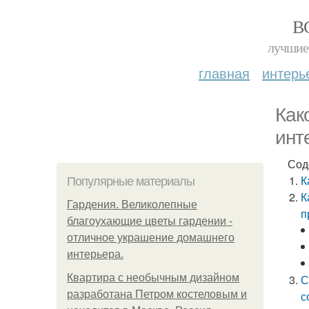
В
лучшие 
главная
интерь
Как
инт
Сод
К
Популярные материалы
К
Гардения. Великолепные
п
благоухающие цветы гардении -
отличное украшение домашнего
интерьера.
Квартира с необычным дизайном
С
разработана Петром костеловым и
с