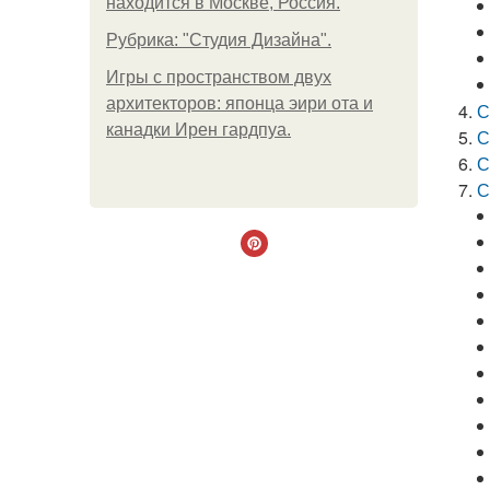
находится в Москве, Россия.
Рубрика: "Студия Дизайна".
Игры с пространством двух
архитекторов: японца эири ота и
С
канадки Ирен гардпуа.
С
С
С