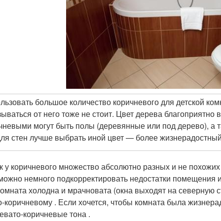
льзовать большое количество коричневого для детской ком
зываться от него тоже не стоит. Цвет дерева благоприятно 
чневыми могут быть полы (деревянные или под дерево), а та
для стен лучше выбрать иной цвет — более жизнерадостный
ак у коричневого множество абсолютно разных и не похожих
 можно немного подкорректировать недостатки помещения и
комната холодна и мрачновата (окна выходят на северную с
о-коричневому . Если хочется, чтобы комната была жизнера
евато-коричневые тона .