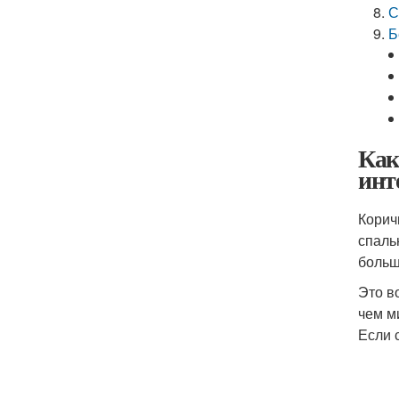
С
Б
Как
инт
Корич
спаль
больш
Это в
чем м
Если 