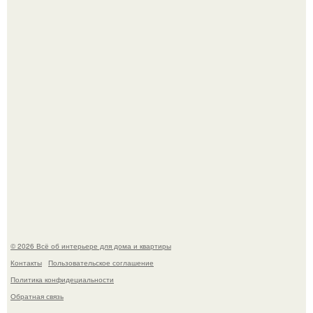
Визуализация квартиры в ЖК "Булычев".
"Проиллюстрированные Люди": Томас майландер
превратил солнечные ожоги в арт - объект.
© 2026 Всё об интерьере для дома и квартиры
Контакты
Пользовательское соглашение
Политика конфидециальности
Обратная связь