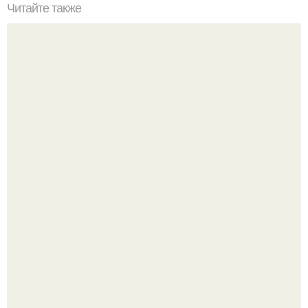
Читайте также
Ваза из бутылки. Приступаем к уроку
В этом просторном пентхаусе с шестью спальнями
Александр Бирман живет со своей семьей.