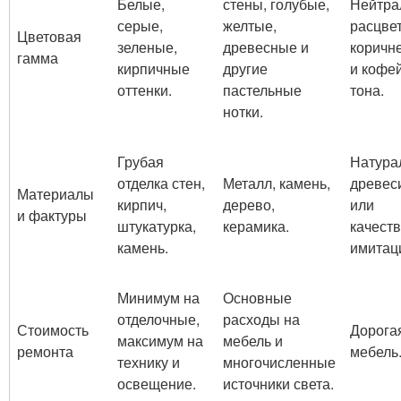
Белые,
стены, голубые,
Нейтра
серые,
желтые,
расцвет
Цветовая
зеленые,
древесные и
коричн
гамма
кирпичные
другие
и кофе
оттенки.
пастельные
тона.
нотки.
Грубая
Натура
отделка стен,
Металл, камень,
древес
Материалы
кирпич,
дерево,
или
и фактуры
штукатурка,
керамика.
качест
камень.
имитац
Минимум на
Основные
отделочные,
расходы на
Стоимость
Дорога
максимум на
мебель и
ремонта
мебель
технику и
многочисленные
освещение.
источники света.