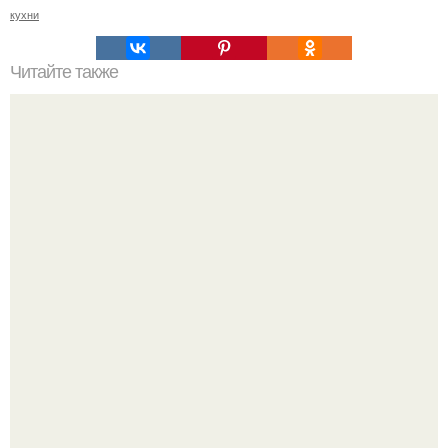
кухни
Читайте также
Резьба по дереву в стиле барокко. Резьба по дереву:
стилистические направления и характерные узоры.