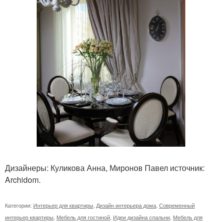
Дизайнеры: Куликова Анна, Миронов Павел источник:
Archidom.
Категории:
Интерьер для квартиры
,
Дизайн интерьера дома
,
Современный
интерьер квартиры
,
Мебель для гостиной
,
Идеи дизайна спальни
,
Мебель для