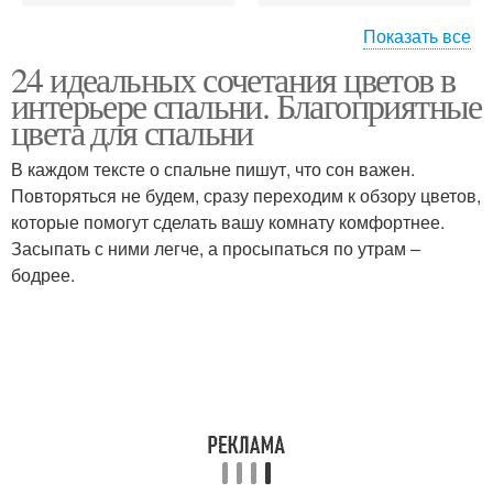
Показать все
24 идеальных сочетания цветов в
Благоприятный
Цвета в ванной комнате
интерьере спальни. Благоприятные
интерьер
цвета для спальни
В каждом тексте о спальне пишут, что сон важен.
Повторяться не будем, сразу переходим к обзору цветов,
Цвета для кухни
Цвета на восприятие
которые помогут сделать вашу комнату комфортнее.
Засыпать с ними легче, а просыпаться по утрам ‒
бодрее.
Благоприятные
Цвета с помощью
направления
Цветы для ванной
комнаты