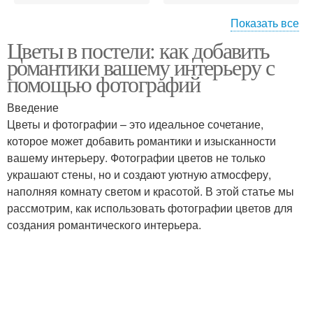
Показать все
Цветы в постели: как добавить
Использования в
Гальки в интерьере
романтики вашему интерьеру с
интерьере
помощью фотографий
Введение
Цветы и фотографии – это идеальное сочетание,
Растения в интерьере
Растения для интерьера
которое может добавить романтики и изысканности
вашему интерьеру. Фотографии цветов не только
украшают стены, но и создают уютную атмосферу,
наполняя комнату светом и красотой. В этой статье мы
Интерьер частного
Интерьер для дома
рассмотрим, как использовать фотографии цветов для
дома
создания романтического интерьера.
Интерьер для квартиры
Фиалки в интерьере