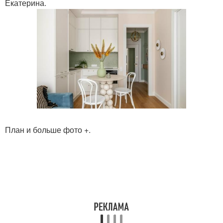
Екатерина.
План и больше фото +.