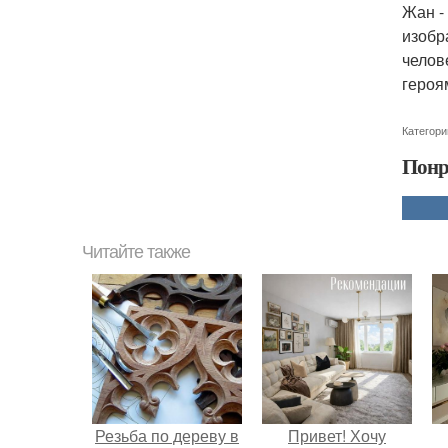
Жан -
изобр
челов
героя
Категори
Понр
Читайте также
Резьба по дереву в
Привет! Хочу