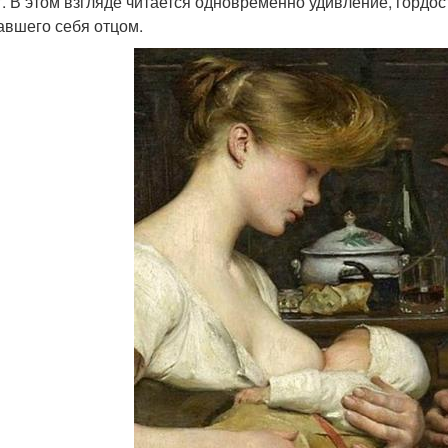
г. В этом взгляде читается одновременно удивление, гордос
авшего себя отцом.