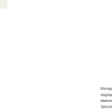
Интер
ощуще
именн
трога