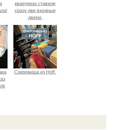
а
квартирах ставили
ла!
сразу две входные
двери.
ава
Сокровища из Hoff.
каз
sck
иум
тив
.