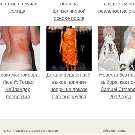
квартира в лучах
обои на
двушке - мечт
солнца.
флизелиновой
реальностью ста
основе после
поклейки. Когда
высохнет клей?
Проиллюстрированные
Детали решают всё:
Невеста без пр
Люди": Томас
выход приянки
выбора: как по
майландер
чопры на показе
Samuel Cirnan
превратил
Dior обернулся
2012 года
олнечные ожоги в
шквалом критики
превратил под
арт - объект.
из-за небрежного
в манифест про
пошива.
принуждения
онтакты
Пользовательское соглашение
Обратная связь