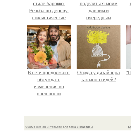
стиле барокко.
поделиться моим
Резьба по дереву:
давним и
стилистические
очередным
направления и
неопубликованным
характерные узоры.
проектом.
В сети продолжают
Откуда у дизайнера
"
обсуждать
так много идей?
изменения во
внешности
актрисы.
с
© 2026 Всё об интерьере для дома и квартиры
К