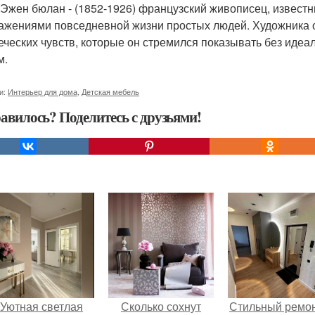
 Эжен бюлан - (1852-1926) французский живописец, извес
ажениями повседневной жизни простых людей. Художника о
еческих чувств, которые он стремился показывать без идеа
м.
и:
Интерьер для дома
,
Детская мебель
авилось? Поделитесь с друзьями!
Уютная светлая
Сколько сохнут
Стильный ремон