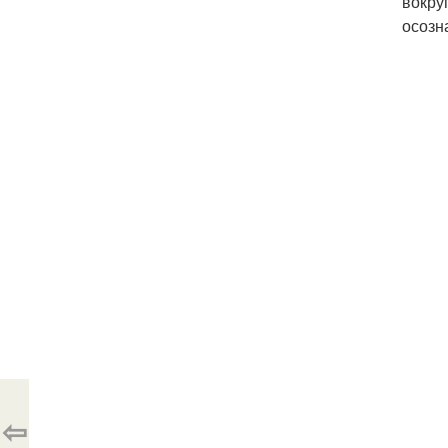
вокру
осозн
⇦