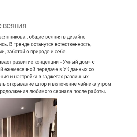
е веяния
всянникова , общие веяния в дизайне
сь. В тренде останутся естественность,
, заботой о природе и себе.
ывает развитие концепции «Умный дом» с
ой ежемесячной передаче в УК данных со
ния и настройки в гаджетах различных
ать открывание штор и включение чайника утром
продолжения любимого сериала после работы.