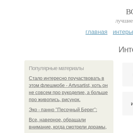
В
лучшие 
главная
интерь
Инт
Популярные материалы
Стало интересно поучаствовать в
этом флешмобе - Artvsartist, хоть он
не совсем про рукоделие, а больше
про живопись, рисунок.
Эко - панно "Песочный Берег":
Все, наверное, обращали
внимание, когда смотрели дорамы,