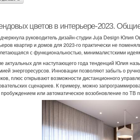
рендовых цветов в интерьере-2023. Общи
одчеркнула руководитель дизайн-студии Juja Design Юлия О
ьеров квартир и домов для 2023-го практически не поменяли
летающаяся с функциональностью, минималистскими идеями
ле актуальных для наступающего года тенденций Юлия наз
мией энергоресурсов. Инновации позволяют забыть о ручн
иков, плюс открывают возможности дистанционного управле
овательских сценариев. К примеру, можно запрограммиров
 пробуждением или автоматическое возобновление по ТВ 