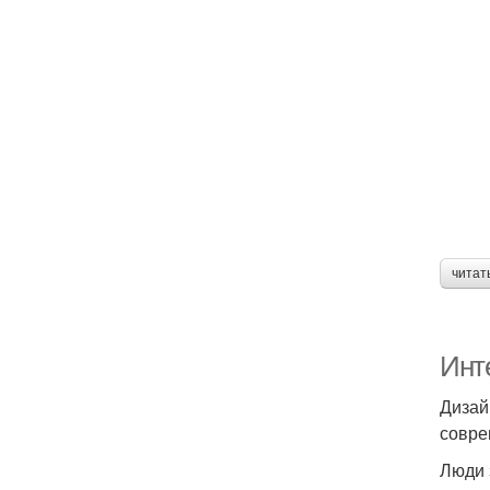
читат
Инте
Дизай
совре
Люди 