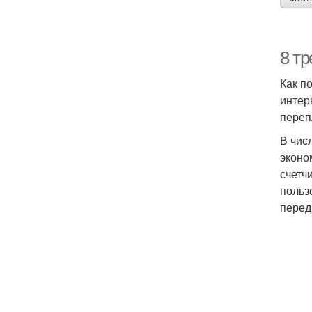
8 т
Как п
интер
переп
В чис
эконо
счетч
польз
перед