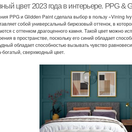
вный цвет 2023 года в интерьере. PPG &
ия PPG и Glidden Paint сделала выбор в пользу «Vining Ivy» 
тавляет собой универсальный бирюзовый оттенок, в котор
Цвета для модного
аются с оттенком драгоценного камня. Такой цвет можно и
интерьера
оения в пространстве, поскольку его синий обладает способ
удный обладает способностью вызывать чувство равновесия
а-богатый, сверхмодный цвет.