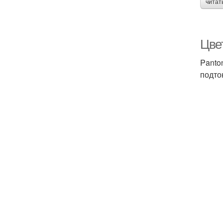
читат
Цвет
Panto
подто