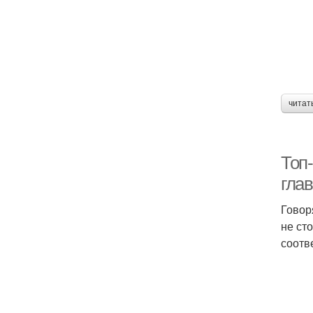
читат
Топ-
гла
Говор
не ст
соотв