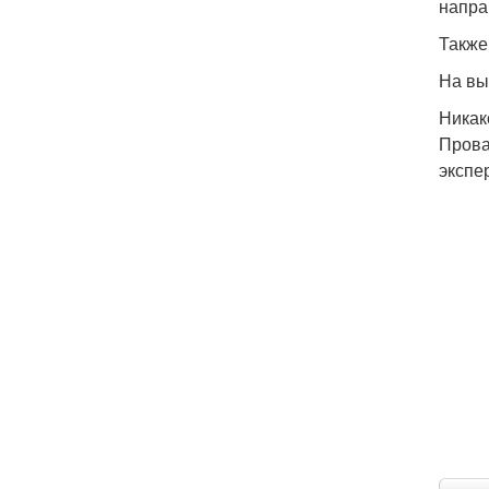
напра
Также
На вы
Никак
Прова
экспе