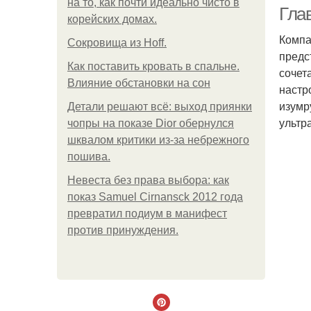
на то, как почти идеально чисто в
Гла
корейских домах.
Компан
Сокровища из Hoff.
предс
Как поставить кровать в спальне.
сочет
Влияние обстановки на сон
настр
изумр
Детали решают всё: выход приянки
ультр
чопры на показе Dior обернулся
шквалом критики из-за небрежного
пошива.
Невеста без права выбора: как
показ Samuel Cirnansck 2012 года
превратил подиум в манифест
против принуждения.