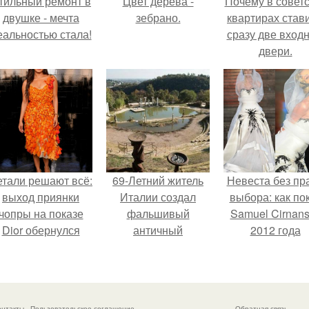
тильный ремонт в
Цвет дерева -
Почему в советс
двушке - мечта
зебрано.
квартирах став
еальностью стала!
сразу две вход
двери.
етали решают всё:
69-Летний житель
Невеста без пр
выход приянки
Италии создал
выбора: как по
чопры на показе
фальшивый
Samuel Cirnan
Dior обернулся
античный
2012 года
шквалом критики
амфитеатр и
превратил под
из-за небрежного
долгое время
в манифест про
пошива.
успешно выдавал
принуждения
его за настоящее
онтакты
Пользовательское соглашение
Обратная связь