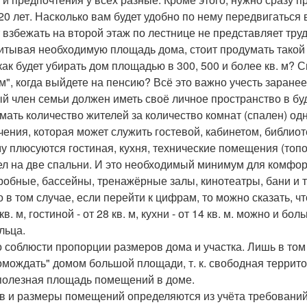
, 20 лет. Насколько вам будет удобно по нему передвигаться
т взбежать на второй этаж по лестнице не представляет труд
итывая необходимую площадь дома, стоит продумать такой 
 как будет убирать дом площадью в 300, 500 и более кв. м? 
м", когда выйдете на пенсию? Всё это важно учесть заранее
й член семьи должен иметь своё личное пространство в бу
мать количество жителей за количество комнат (спален) о
чения, которая может служить гостевой, кабинетом, библиотек
му плюсуются гостиная, кухня, технические помещения (топо
ел на две спальни. И это необходимый минимум для комфорт
робные, бассейны, тренажёрные залы, кинотеатры, бани и т.
о в том случае, если перейти к цифрам, то можно сказать, 
кв. м, гостиной - от 28 кв. м, кухни - от 14 кв. м. можно и б
льца.
 соблюсти пропорции размеров дома и участка. Лишь в том с
омождать" домом большой площади, т. к. свободная террито
 полезная площадь помещений в доме.
в и размеры помещений определяются из учёта требований