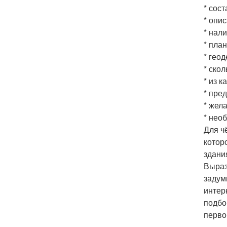
* сос
* опи
* нал
* пла
* гео
* ско
* из к
* пре
* жел
* нео
Для ч
котор
здани
Выраз
задум
интер
подбо
перво