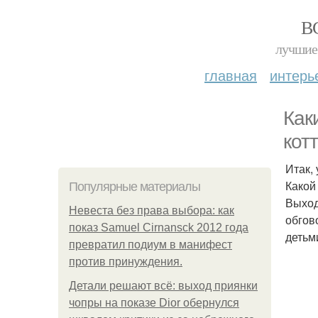
В
лучшие 
главная
интерь
Как
кот
Итак,
Какой
Популярные материалы
Выход
Невеста без права выбора: как
обгов
показ Samuel Cirnansck 2012 года
детьм
превратил подиум в манифест
против принуждения.
Детали решают всё: выход приянки
чопры на показе Dior обернулся