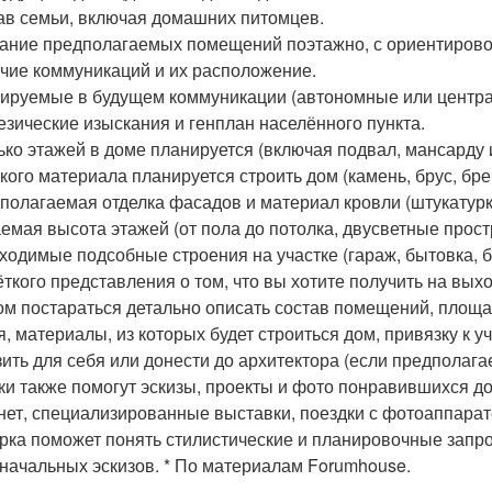
тав семьи, включая домашних питомцев.
сание предполагаемых помещений поэтажно, с ориентиро
ичие коммуникаций и их расположение.
нируемые в будущем коммуникации (автономные или центр
дезические изыскания и генплан населённого пункта.
лько этажей в доме планируется (включая подвал, мансарду 
акого материала планируется строить дом (камень, брус, бревн
дполагаемая отделка фасадов и материал кровли (штукатурка,
аемая высота этажей (от пола до потолка, двусветные прост
бходимые подсобные строения на участке (гараж, бытовка, б
ёткого представления о том, что вы хотите получить на выхо
ом постараться детально описать состав помещений, площа
я, материалы, из которых будет строиться дом, привязку к уч
ить для себя или донести до архитектора (если предполаг
ки также помогут эскизы, проекты и фото понравившихся д
нет, специализированные выставки, поездки с фотоаппарат
рка поможет понять стилистические и планировочные запро
начальных эскизов. * По материалам Forumhouse.