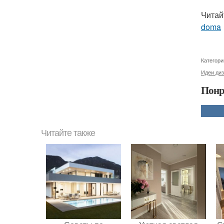
Читай
doma
Категори
Идеи ди
Понр
Читайте также