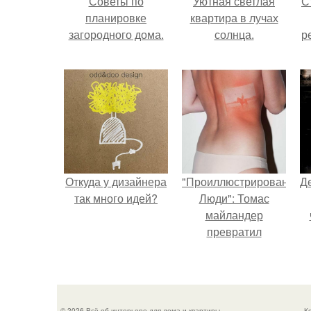
Советы по
Уютная светлая
С
планировке
квартира в лучах
загородного дома.
солнца.
р
Откуда у дизайнера
"Проиллюстрированные
Д
так много идей?
Люди": Томас
майландер
превратил
солнечные ожоги в
арт - объект.
© 2026 Всё об интерьере для дома и квартиры
К