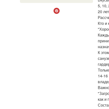
5, 10
20 ле
Рассч
Кто и
"Хоро
Кажды
прини
назна
К это
сануз
гарде
Тольк
14-16 
владе
Важно
"Загр
как и
Соста