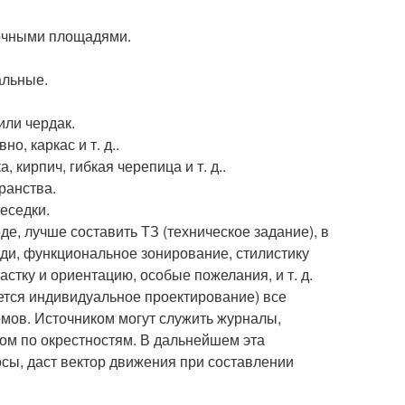
вочными площадями.
альные.
или чердак.
о, каркас и т. д..
 кирпич, гибкая черепица и т. д..
ранства.
еседки.
де, лучше составить ТЗ (техническое задание), в
ди, функциональное зонирование, стилистику
астку и ориентацию, особые пожелания, и т. д.
ается индивидуальное проектирование) все
омов. Источником могут служить журналы,
ом по окрестностям. В дальнейшем эта
сы, даст вектор движения при составлении