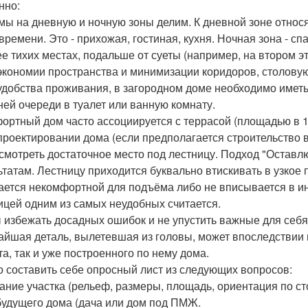
нно:
 мы на дневную и ночную зоны делим. К дневной зоне отно
 времени. Это - прихожая, гостиная, кухня. Ночная зона - 
ее тихих местах, подальше от суеты (например, на втором э
 экономии пространства и минимизации коридоров, столовую
 удобства проживания, в загородном доме необходимо иметь
ней очереди в туалет или ванную комнату.
фортный дом часто ассоциируется с террасой (площадью в 10
 проектировании дома (если предполагается строительство в
смотреть достаточное место под лестницу. Подход "Оставл
ьтатам. Лестницу приходится буквально втискивать в узкое п
ается некомфортной для подъёма либо не вписывается в и
ицей одним из самых неудобных считается.
 избежать досадных ошибок и не упустить важные для себ
айшая деталь, вылетевшая из головы, может впоследствии 
та, так и уже построенного по нему дома.
 составить себе опросный лист из следующих вопросов:
сание участка (рельеф, размеры, площадь, ориентация по ст
 будущего дома (дача или дом под ПМЖ.