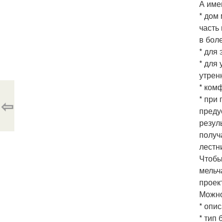
А име
* дом
часть
в бол
* для
* для
утрен
* ком
* при
⇦
преду
резул
получ
лестн
Чтобы
мельч
проек
Можно
* опи
* тип