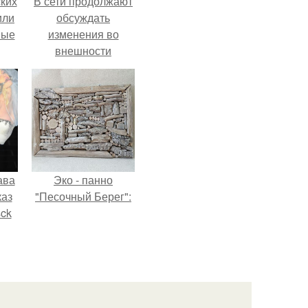
ких
В сети продолжают
или
обсуждать
ные
изменения во
внешности
актрисы.
ава
Эко - панно
каз
"Песочный Берег":
sck
иум
тив
.