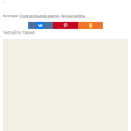
.
Категории:
Стили интерьеров квартир
,
Детская мебель
Читайте также
Резьба по дереву в стиле барокко. Резьба по дереву:
стилистические направления и характерные узоры.