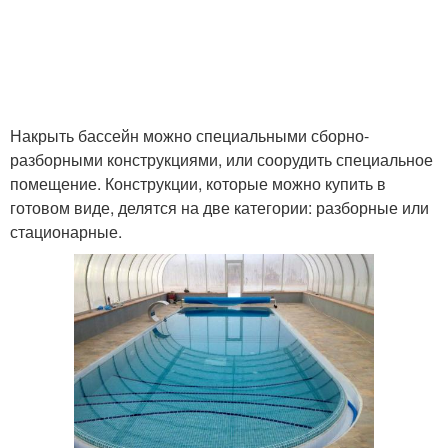
Каркасные бассейны
Бассейны для дачи
Накрыть бассейн можно специальными сборно-
Котлован под
разборными конструкциями, или соорудить специальное
Площадка под бассейн
каркасный бассейн
помещение. Конструкции, которые можно купить в
готовом виде, делятся на две категории: разборные или
стационарные.
Площадка под
Основание для
каркасный бассейн
каркасного бассейна
Стекловолокновый
Полипропиленовый
бассейн
бассейн