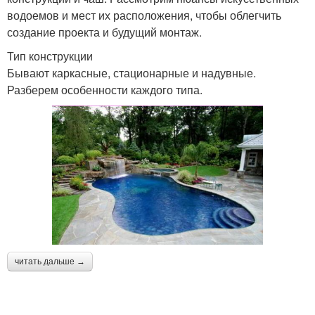
бассейн
водоемов и мест их расположения, чтобы облегчить
создание проекта и будущий монтаж.
Тип конструкции
Бассейн на заднем
Бассейн на дачу
Бывают каркасные, стационарные и надувные.
дворе
Разберем особенности каждого типа.
Бассейны из дерева
Бассейн из пленки
Бассейн из деревянных
Бассейны во дворе
поддонов
читать дальше →