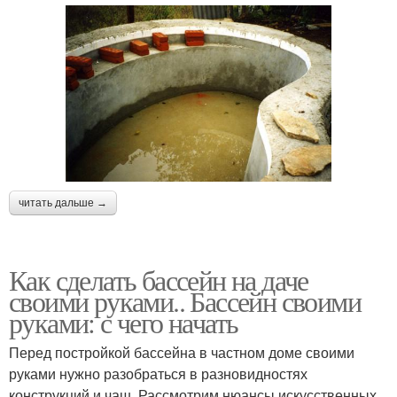
Надувной бассейн
Пластиковый бассейн
Ландшафтные
Монолитный бассейн
бассейны
Бассейн в
Открытые бассейны
читать дальше →
ландшафтном дизайне
Как сделать бассейн на даче
своими руками.. Бассейн своими
Уличные бассейны
Отдых на даче
руками: с чего начать
Перед постройкой бассейна в частном доме своими
руками нужно разобраться в разновидностях
Стекловолоконный
Железный бассейн
конструкций и чаш. Рассмотрим нюансы искусственных