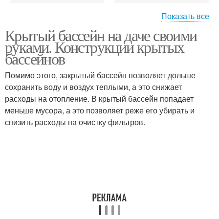
Показать все
Крытый бассейн на даче своими
Бассейн во дворе
Бассейн для дачи
руками. Конструкции крытых
бассейнов
Помимо этого, закрытый бассейн позволяет дольше
Стационарные
сохранить воду и воздух теплыми, а это снижает
Каркасный бассейн
бассейны
расходы на отопление. В крытый бассейн попадает
меньше мусора, а это позволяет реже его убирать и
снизить расходы на очистку фильтров.
Бассейны под ключ
Бассейн из габионов
Бассейн из
транспортного
Бетонный бассейн
контейнера