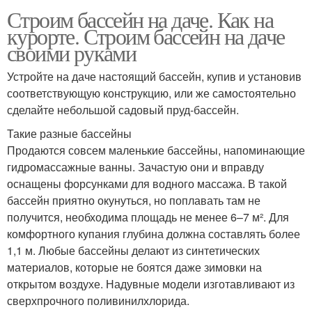
Строим бассейн на даче. Как на
Бассейн на участке
Площадки под бассейн
курорте. Строим бассейн на даче
своими руками
Устройте на даче настоящий бассейн, купив и установив
Бассейны для дачного
соответствующую конструкцию, или же самостоятельно
Кирпичный бассейн
участка
сделайте небольшой садовый пруд-бассейн.
Такие разные бассейны
Продаются совсем маленькие бассейны, напоминающие
Бассейн из
гидро­массажные ванны. Зачастую они и вправду
Маленький бассейн
металлических листьев
оснащены форсунками для водного массажа. В такой
бассейн приятно окунуться, но поплавать там не
получится, необходима площадь не менее 6–7 м². Для
комфортного купания глубина должна составлять более
Многоуровневый
Бассейны на даче
1,1 м. Любые бассейны делают из синтетических
бассейн
материалов, которые не боятся даже зимовки на
открытом воздухе. Надувные модели изготавливают из
сверхпрочного поливинилхлорида.