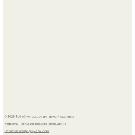
Опишите интерьер кухни в 2-3 словах.
"Ух, Заморочился же Дизайнер", - подумала я, когда
зашла в кафе - бар "слезы березы".
© 2026 Всё об интерьере для дома и квартиры
Контакты
Пользовательское соглашение
Политика конфидециальности