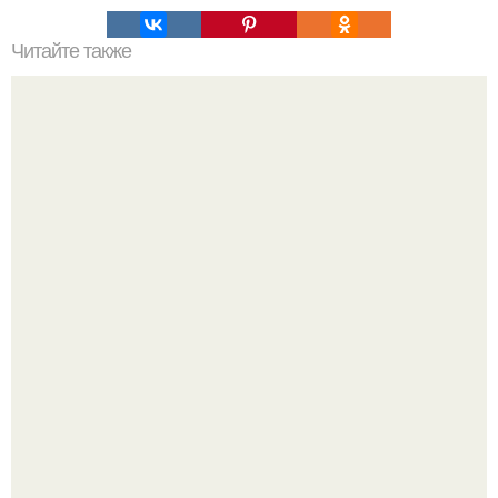
Читайте также
Семь белых слоников.
Откуда у дизайнера так много идей?