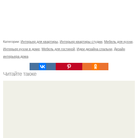
Категории:
Интерьер для квартиры
,
Интерьер квартиры студии
,
Мебель для кухни
,
Интерьер кухни в доме
,
Мебель для гостиной
,
Идеи дизайна спальни
,
Дизайн
интерьера дома
Читайте также
Ваза из бутылки. Приступаем к уроку