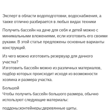
Бассейн на улице
Места для бассейна
Эксперт в области водоподготовки, водоснабжения, а
также отлично разбирается в любых видах техники
Получить бассейн на даче для себя и детей можно с
минимальными вложениями, если изготовить его своими
Бюджетный бассейн
Летний бассейн
руками. В этой статье предложены основные варианты
конструкций.
Из чего можно изготовить резервуар для дачного
участка?
Изготовить бассейн можно из различных материалов,
Каркасные бассейны
Детский бассейн
подбор которых происходит исходя из возможности
хозяина и размера участка.
Большой
Чтобы получить бассейн большого размера, обычно
Бассейны для дачи
используют следующие материалы:
поддоны;контейнеры;деревянные щиты.