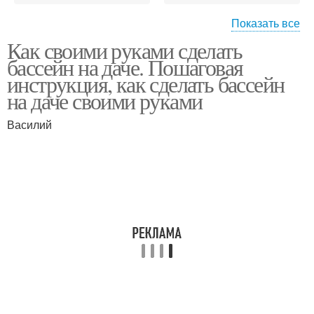
Показать все
Как своими руками сделать
Стационарные
Каркасный бассейн
бассейн на даче. Пошаговая
бассейны
инструкция, как сделать бассейн
на даче своими руками
Бассейны для дачного
Василий
Кирпичный бассейн
участка
Бассейн из
Бассейн на даче
металлических листьев
Бассейны под ключ
Стационарный бассейн