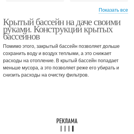
Показать все
Крытый бассейн на даче своими
Красивые бассейны
Стационарный бассейн
руками. Конструкции крытых
бассейнов
Помимо этого, закрытый бассейн позволяет дольше
сохранить воду и воздух теплыми, а это снижает
Надувной бассейн
Бассейн во дворе
расходы на отопление. В крытый бассейн попадает
меньше мусора, а это позволяет реже его убирать и
снизить расходы на очистку фильтров.
Места для бассейна
Дом на улице