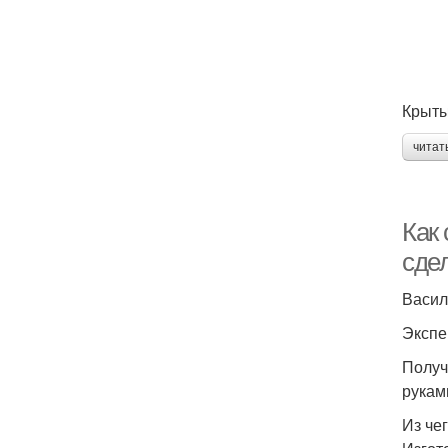
Крыты
читат
Как 
сде
Васил
Экспе
Получ
рукам
Из че