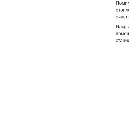
Помим
отопл
очист
Накры
помещ
стаци