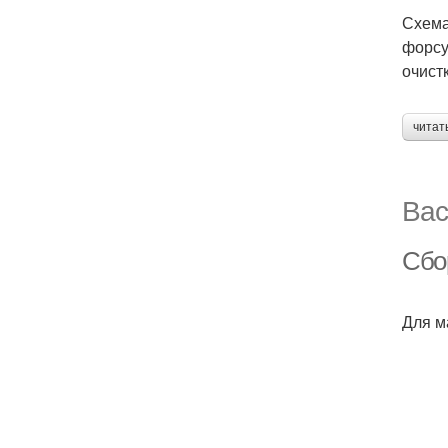
Схема
форсу
очист
читат
Вас
Сбо
Для м