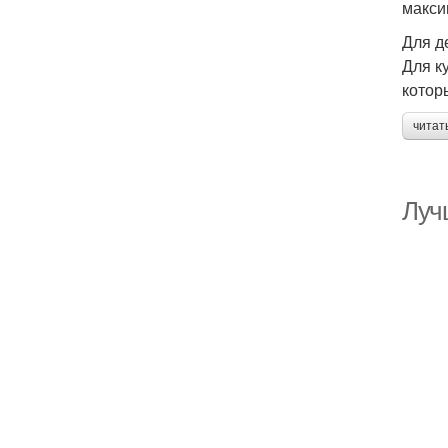
макси
Для д
Для к
котор
читат
Луч