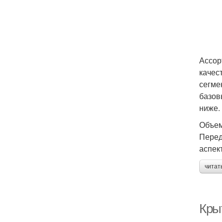
Ассор
качес
сегме
базов
ниже.
Объем
Перед
аспек
читат
Кры