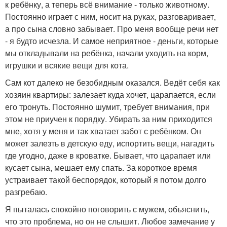
к ребёнку, а теперь всё внимание - только животному.
Постоянно играет с ним, носит на руках, разговаривает,
а про сына словно забывает. Про меня вообще речи нет
- я будто исчезла. И самое неприятное - деньги, которые
мы откладывали на ребёнка, начали уходить на корм,
игрушки и всякие вещи для кота.
Сам кот далеко не безобидным оказался. Ведёт себя как
хозяин квартиры: залезает куда хочет, царапается, если
его тронуть. Постоянно шумит, требует внимания, при
этом не приучен к порядку. Убирать за ним приходится
мне, хотя у меня и так хватает забот с ребёнком. Он
может залезть в детскую еду, испортить вещи, нагадить
где угодно, даже в кроватке. Бывает, что царапает или
кусает сына, мешает ему спать. За короткое время
устраивает такой беспорядок, который я потом долго
разгребаю.
Я пыталась спокойно поговорить с мужем, объяснить,
что это проблема, но он не слышит. Любое замечание у