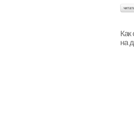
читат
Как 
на 