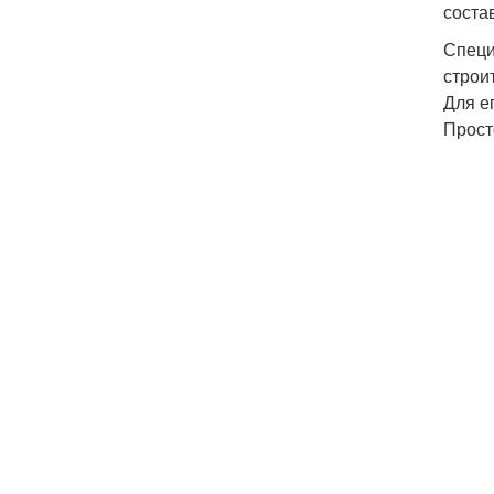
соста
Специ
строи
Для е
Прост