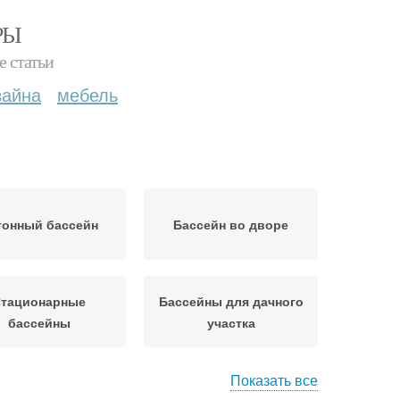
РЫ
е статьи
зайна
мебель
тонный бассейн
Бассейн во дворе
тационарные
Бассейны для дачного
бассейны
участка
Показать все
та для бассейна
Бассейн на даче