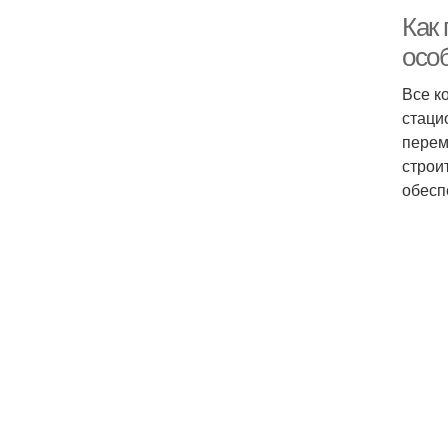
Как 
осо
Все к
стаци
перем
строи
обесп