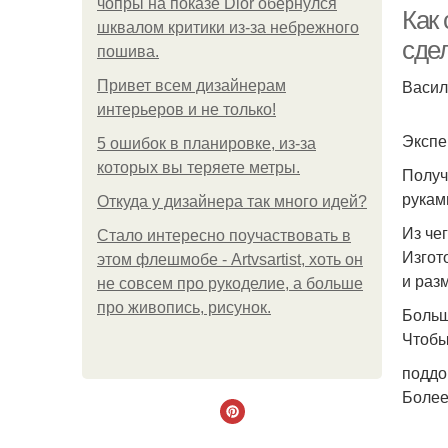
чопры на показе Dior обернулся
Как 
шквалом критики из-за небрежного
сде
пошива.
Васил
Привет всем дизайнерам
интерьеров и не только!
Экспе
5 ошибок в планировке, из-за
которых вы теряете метры.
Получ
рукам
Откуда у дизайнера так много идей?
Из че
Стало интересно поучаствовать в
Изгот
этом флешмобе - Artvsartist, хоть он
и раз
не совсем про рукоделие, а больше
про живопись, рисунок.
Боль
Чтобы
поддо
Более