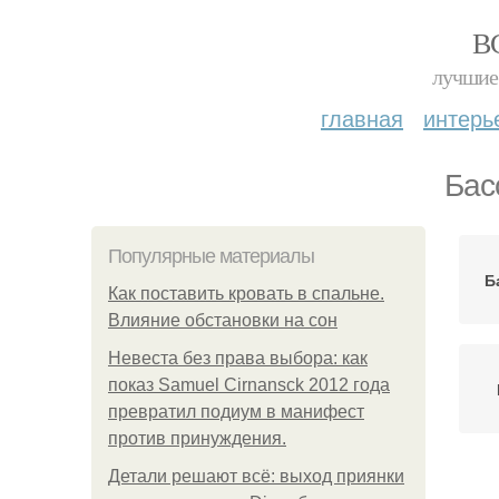
В
лучшие 
главная
интерь
Бас
Популярные материалы
Б
Как поставить кровать в спальне.
Влияние обстановки на сон
Невеста без права выбора: как
показ Samuel Cirnansck 2012 года
превратил подиум в манифест
против принуждения.
Детали решают всё: выход приянки
К