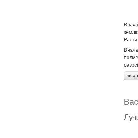
Внача
землю
Растит
Внача
полме
разре
читат
Вас
Луч