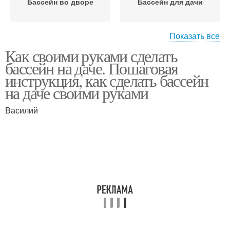
Бассейн во дворе
Бассейн для дачи
Показать все
Как своими руками сделать
Стационарные
Каркасный бассейн
бассейн на даче. Пошаговая
бассейны
инструкция, как сделать бассейн
на даче своими руками
Бассейны для дачного
Василий
Кирпичный бассейн
участка
Бассейн из
Бассейн на даче
металлических листьев
Бассейны под ключ
Стационарный бассейн