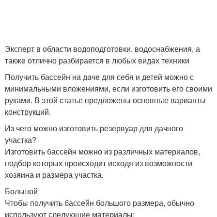
Бассейн на улице
Места для бассейна
Эксперт в области водоподготовки, водоснабжения, а
также отлично разбирается в любых видах техники
Получить бассейн на даче для себя и детей можно с
минимальными вложениями, если изготовить его своими
Бюджетный бассейн
Летний бассейн
руками. В этой статье предложены основные варианты
конструкций.
Из чего можно изготовить резервуар для дачного
участка?
Изготовить бассейн можно из различных материалов,
Каркасные бассейны
Детский бассейн
подбор которых происходит исходя из возможности
хозяина и размера участка.
Большой
Транспортный
Чтобы получить бассейн большого размера, обычно
Бассейны для дачи
контейнер
используют следующие материалы: