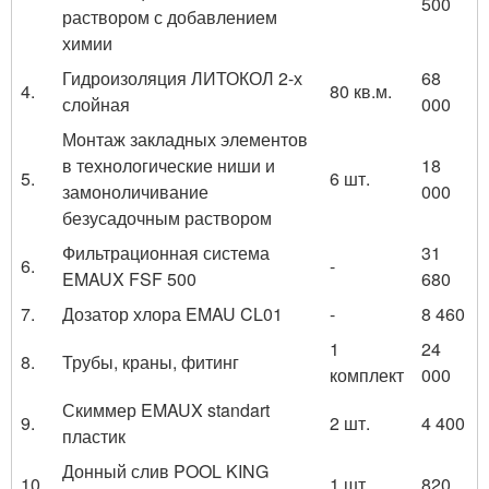
500
раствором с добавлением
химии
Гидроизоляция ЛИТОКОЛ 2-х
68
4.
80 кв.м.
слойная
000
Монтаж закладных элементов
в технологические ниши и
18
5.
6 шт.
замоноличивание
000
безусадочным раствором
Фильтрационная система
31
6.
-
EMAUX FSF 500
680
7.
Дозатор хлора EMAU CL01
-
8 460
1
24
8.
Трубы, краны, фитинг
комплект
000
Скиммер EMAUX standart
9.
2 шт.
4 400
пластик
Донный слив POOL KING
10.
1 шт.
820