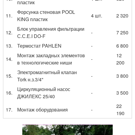
пластик
Форсунка стеновая POOL
11.
4 шт.
2 320
KING пластик
Блок управления фильтрации
12.
-
7 250
С.С.Е.I DO-F
13.
Термостат PAHLEN
-
6 800
Монтаж закладных элементов
12
14.
-
в технологические ниши
200
Электромагнитный клапан
15.
-
3 800
Tork н.з.3/4"
Циркуляционный насос
16.
-
3 500
ДЖИЛЕКС 25/40
22
17.
Монтаж оборудования
-
190