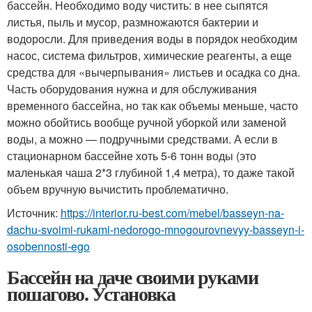
бассейн. Необходимо воду чистить: в нее сыпятся
листья, пыль и мусор, размножаются бактерии и
водоросли. Для приведения воды в порядок необходим
насос, система фильтров, химические реагенты, а еще
средства для «вычерпывания» листьев и осадка со дна.
Часть оборудования нужна и для обслуживания
временного бассейна, но так как объемы меньше, часто
можно обойтись вообще ручной уборкой или заменой
воды, а можно — подручными средствами. А если в
стационарном бассейне хоть 5-6 тонн воды (это
маленькая чаша 2*3 глубиной 1,4 метра), то даже такой
объем вручную вычистить проблематично.
Источник:
https://interior.ru-best.com/mebel/basseyn-na-
dachu-svoimi-rukami-nedorogo-mnogourovnevyy-basseyn-i-
osobennosti-ego
Бассейн на даче своими руками
пошагово. Установка