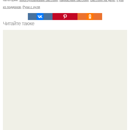
из поддонов
,
Руки с нуля
Читайте также
11 рецептов сахарной глазури, чтобы подойти творчески
к украшению печенюшек.