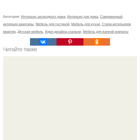
Категории:
Интерьер загородного дома
,
Интерьер для дома
,
Современный
интерьер квартиры
,
Мебель для гостиной
,
Мебель для кухни
,
Стили интерьеров
квартир
,
Детская мебель
,
Идеи дизайна спальни
,
Мебель для ванной комнаты
Читайте также
Резьба по дереву в стиле барокко. Резьба по дереву:
стилистические направления и характерные узоры.