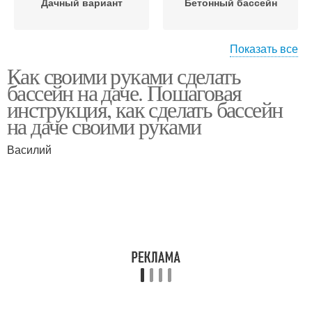
Дачный вариант
Бетонный бассейн
Показать все
Как своими руками сделать
Бассейн во дворе
Бассейн для дачи
бассейн на даче. Пошаговая
инструкция, как сделать бассейн
на даче своими руками
Стационарные
Василий
Каркасный бассейн
бассейны
Бассейн из
Кирпичный бассейн
металлических листьев
Металлический бассейн
Места для бассейна