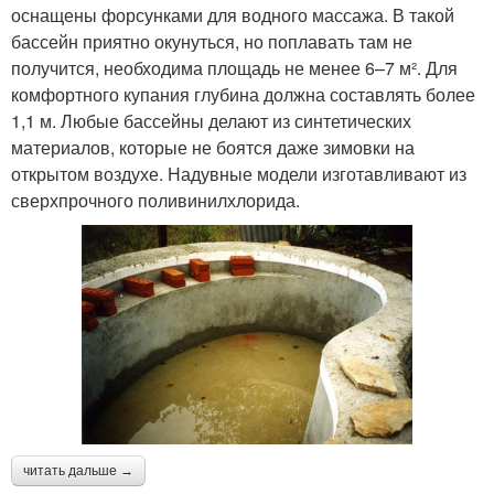
Бассейн на участке
Монолитный бассейн
оснащены форсунками для водного массажа. В такой
бассейн приятно окунуться, но поплавать там не
получится, необходима площадь не менее 6–7 м². Для
комфортного купания глубина должна составлять более
Стекловолоконный
1,1 м. Любые бассейны делают из синтетических
Железный бассейн
бассейн
материалов, которые не боятся даже зимовки на
открытом воздухе. Надувные модели изготавливают из
сверхпрочного поливинилхлорида.
Пластиковый бассейн
Открытые бассейны
Бассейн на заднем
Бассейны во дворе
дворе
Площадка под
читать дальше →
Современные бассейны