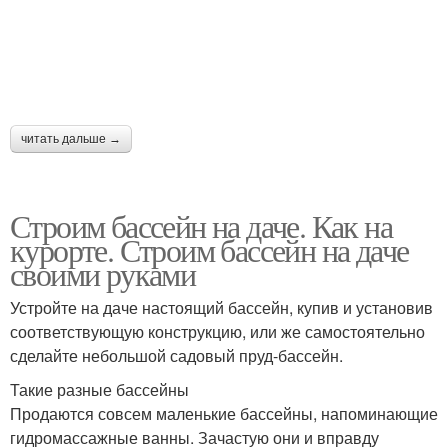
Бассейн из шлакоблока
Бассейн на улице
Дачные бассейны
Бюджетный бассейн
читать дальше →
Строим бассейн на даче. Как на
курорте. Строим бассейн на даче
Летний бассейн
Каркасные бассейны
своими руками
Устройте на даче настоящий бассейн, купив и установив
соответствующую конструкцию, или же самостоятельно
Многоуровневый
Детский бассейн
сделайте небольшой садовый пруд-бассейн.
бассейн
Такие разные бассейны
Продаются совсем маленькие бассейны, напоминающие
гидро­массажные ванны. Зачастую они и вправду