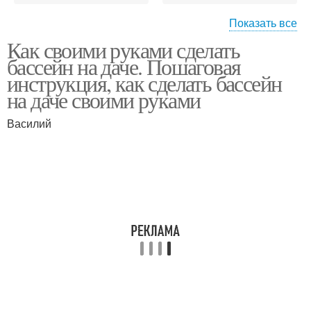
Показать все
Как своими руками сделать
Бассейн для дачи
Каркасный бассейн
бассейн на даче. Пошаговая
инструкция, как сделать бассейн
на даче своими руками
Стационарные
Бассейны для дачного
Василий
бассейны
участка
Бассейн из
Кирпичный бассейн
металлических листьев
Бассейн на даче
Разные бассейны