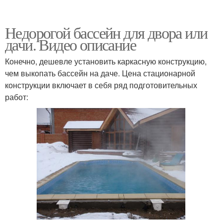
каркасный бассейн
Недорогой бассейн для двора или
дачи. Видео описание
Переливной бассейн
Площадки под бассейн
Конечно, дешевле установить каркасную конструкцию,
чем выкопать бассейн на даче. Цена стационарной
конструкции включает в себя ряд подготовительных
работ:
Бассейн в доме