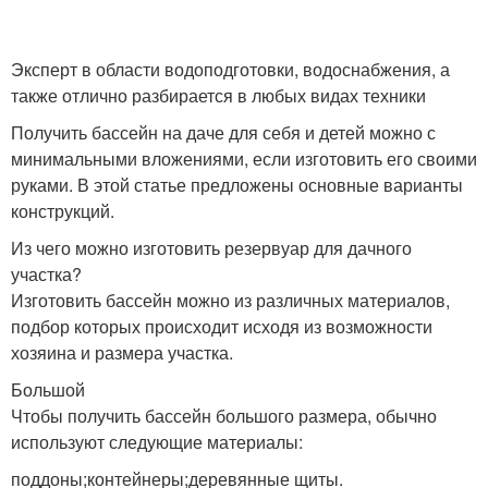
Бассейны под ключ
Недорогой бассейн
Эксперт в области водоподготовки, водоснабжения, а
также отлично разбирается в любых видах техники
Получить бассейн на даче для себя и детей можно с
минимальными вложениями, если изготовить его своими
Бассейн для двора
Уличные бассейны
руками. В этой статье предложены основные варианты
конструкций.
Из чего можно изготовить резервуар для дачного
участка?
Изготовить бассейн можно из различных материалов,
Бассейны для дачи
Зимний бассейн
подбор которых происходит исходя из возможности
хозяина и размера участка.
Большой
Чтобы получить бассейн большого размера, обычно
Бассейны в доме
Крытый бассейн
используют следующие материалы:
поддоны;контейнеры;деревянные щиты.