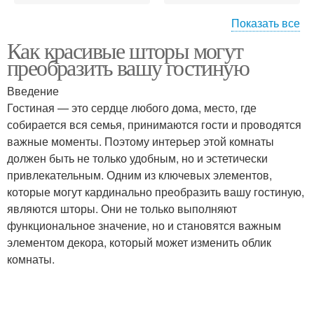
Показать все
Как красивые шторы могут
Однотонные шторы
Разноцветные шторы
преобразить вашу гостиную
Введение
Гостиная — это сердце любого дома, место, где
Шторы с растительным
собирается вся семья, принимаются гости и проводятся
Ткани для занавесок
рисунком
важные моменты. Поэтому интерьер этой комнаты
должен быть не только удобным, но и эстетически
привлекательным. Одним из ключевых элементов,
которые могут кардинально преобразить вашу гостиную,
Портьерные ткани
Шторные ткани
являются шторы. Они не только выполняют
функциональное значение, но и становятся важным
элементом декора, который может изменить облик
комнаты.
Шторы в интернет-
Шторы перед покупкой
магазине