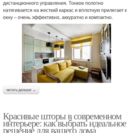
дистанционного управления. Тонкое полотно
натягивается на жесткий каркас и вплотную прилегает к
окну – очень эффективно, аккуратно и компактно.
Шторы для кухни
Шторы из нитей
Шторы с люверсами
Немецкие шторы
Шторы с морской
Ассиметричные шторы
тематикой
читать дальше →
Красивые шторы в современном
Шторы в морском
Шторы для мальчика
интерьере: как выбрать идеальное
стиле
решение для вашего дома