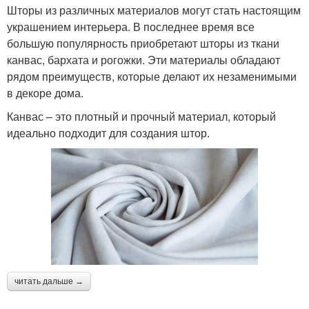
Шикарные шторы
Шторы из различных материалов могут стать настоящим
интерьеру
украшением интерьера. В последнее время все
большую популярность приобретают шторы из ткани
канвас, бархата и рогожки. Эти материалы обладают
Идеи для шикарных
рядом преимуществ, которые делают их незаменимыми
Шторы в зал
штор
в декоре дома.
Канвас – это плотный и прочный материал, который
идеально подходит для создания штор.
Шторы с рулонными
Ткани для тюля
шторами
Шторы для большого
Материал для штор
зала
читать дальше →
Различия между
Подхваты для штор