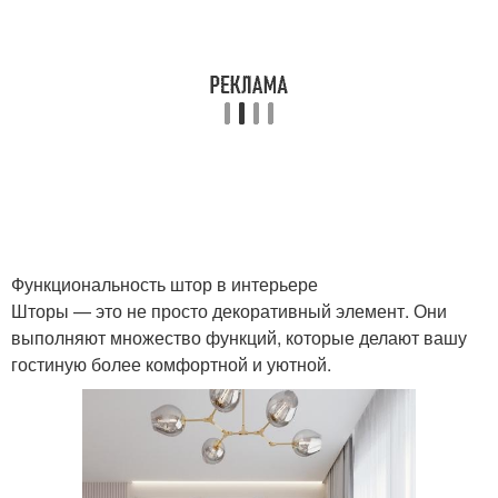
Ткань для штор
Готовые шторы
Ткани на отрез
Шторы для зала
Функциональность штор в интерьере
Современные шторы
Аксессуары для штор
Шторы — это не просто декоративный элемент. Они
выполняют множество функций, которые делают вашу
гостиную более комфортной и уютной.
Классические шторы
Итальянские шторы