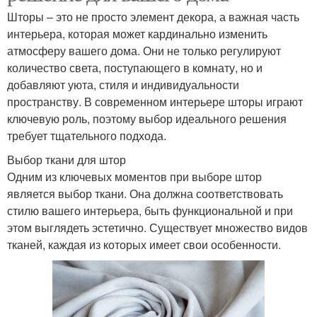
Шторы – это не просто элемент декора, а важная часть
интерьера, которая может кардинально изменить
Шторы с якорями
Шторы на заказ
атмосферу вашего дома. Они не только регулируют
количество света, поступающего в комнату, но и
добавляют уюта, стиля и индивидуальности
пространству. В современном интерьере шторы играют
Недорогие шторы
Шторы под заказ
ключевую роль, поэтому выбор идеального решения
требует тщательного подхода.
Выбор ткани для штор
Одним из ключевых моментов при выборе штор
Шторы на дому
является выбор ткани. Она должна соответствовать
стилю вашего интерьера, быть функциональной и при
этом выглядеть эстетично. Существует множество видов
тканей, каждая из которых имеет свои особенности.