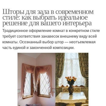
шторами
Шторы для зала в современном
стиле: как выбрать идеальное
решение для вашего интерьера
Рулонные шторы
Шторы с интерьером
Традиционное оформление комнат в конкретном стиле
требует соответствия занавесок внешнему виду всей
комнаты. Осознанный выбор штор — неотъемлемая
часть единой и законченной композиции.
Современные ткани
Шторы в тон
Шторы с умным
Ткани до установки
управлением
Стильные шторы
Шторы перед началом