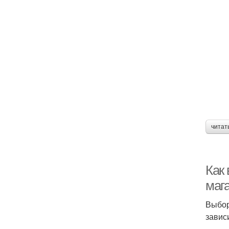
читат
Как
маг
Выбор
завис