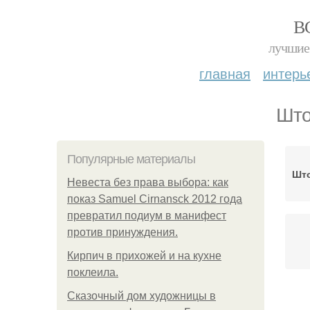
В
лучшие 
главная
интерь
Што
Популярные материалы
Што
Невеста без права выбора: как
показ Samuel Cirnansck 2012 года
превратил подиум в манифест
против принуждения.
Кирпич в прихожей и на кухне
поклеила.
Сказочный дом художницы в