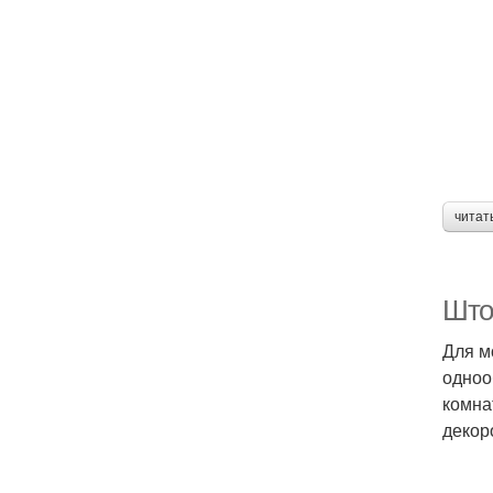
читат
Што
Для м
одноо
комна
декор