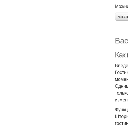
Можно
читат
Вас
Как
Введ
Гости
момен
Одним
тольк
измен
Функц
Шторы
гости