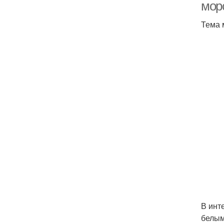
мор
Тема 
В инт
белым