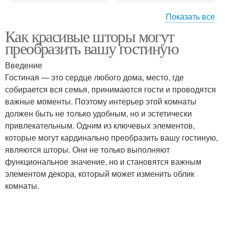
Показать все
Как красивые шторы могут
Шторы с растительным
Ткани для штор
преобразить вашу гостиную
рисунком
Введение
Гостиная — это сердце любого дома, место, где
собирается вся семья, принимаются гости и проводятся
Современные шторы
Модные шторы
важные моменты. Поэтому интерьер этой комнаты
должен быть не только удобным, но и эстетически
привлекательным. Одним из ключевых элементов,
Новинки для
которые могут кардинально преобразить вашу гостиную,
современного
Шторы в стиле
являются шторы. Они не только выполняют
интерьера
функциональное значение, но и становятся важным
элементом декора, который может изменить облик
комнаты.
Японские шторы
Рулонные шторы