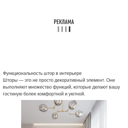
Шторы в современном
Фото в интерьере
стиле
Римские шторы
Французские шторы
Функциональность штор в интерьере
Шторы для гостиной
Шторы с двойными
Шторы — это не просто декоративный элемент. Они
комнаты
панелями
выполняют множество функций, которые делают вашу
гостиную более комфортной и уютной.
Шторы из натуральных
Шторы с принтами
материалов