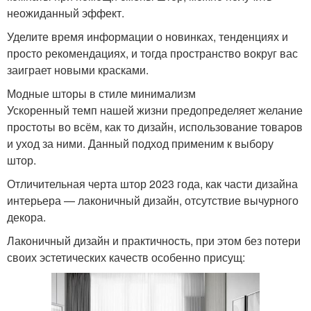
Шторы к серым обоям
Стен со шторами
неожиданный эффект.
Уделите время информации о новинках, тенденциях и
просто рекомендациях, и тогда пространство вокруг вас
заиграет новыми красками.
Цветы в интерьере
Розовые шторы
Модные шторы в стиле минимализм
Ускоренный темп нашей жизни предопределяет желание
простоты во всём, как то дизайн, использование товаров
и уход за ними. Данный подход применим к выбору
Пудровые шторы
Тюль под синие шторы
штор.
Отличительная черта штор 2023 года, как части дизайна
интерьера — лаконичный дизайн, отсутствие вычурного
декора.
Шторы на заказ
Недорогие шторы
Лаконичный дизайн и практичность, при этом без потери
своих эстетических качеств особенно присущ:
Шторы под заказ
Шторы на дому