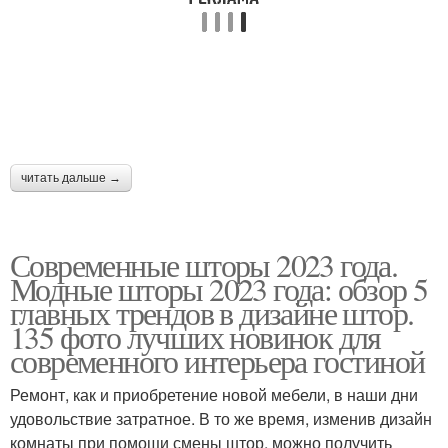
Светлые шторы
Шторы с рисунком
Готовые шторы
Кремовые шторы
читать дальше →
Шторы на кухню
Нитяные шторы
Современные шторы 2023 года.
Модные шторы 2023 года: обзор 5
главных трендов в дизайне штор.
135 фото лучших новинок для
Эксплуатация за
Кухни с синими
современного интерьера гостиной
шторами
шторами
Ремонт, как и приобретение новой мебели, в наши дни
удовольствие затратное. В то же время, изменив дизайн
комнаты при помощи смены штор, можно получить