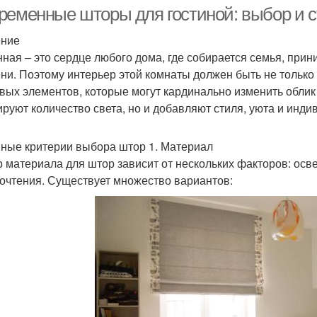
ременные шторы для гостиной: выбор и 
ение
нная – это сердце любого дома, где собирается семья, прин
Шторы по типу
Умные шторы
Ре
ни. Поэтому интерьер этой комнаты должен быть не только
вых элементов, которые могут кардинально изменить облик 
ируют количество света, но и добавляют стиля, уюта и инд
Шторы к общему
Шторы по степени
Под
ные критерии выбора штор 1. Материал
интерьеру
 материала для штор зависит от нескольких факторов: осв
очтения. Существует множество вариантов:
торы с балконной
Шторы на кухню
Ш
дверью
Рулонные шторы
Шторы из нитей
Што