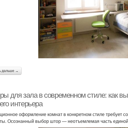
Шторы на балконную
симетричные шторы
Ш
дверь
торы на створках
Модные шторы
Шт
ь дальше →
ры для зала в современном стиле: как в
его интерьера
ционное оформление комнат в конкретном стиле требует со
ты. Осознанный выбор штор — неотъемлемая часть единой 