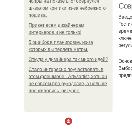
чопры на показе Dior обернулся
Сов
шквалом критики из-за небрежного
пошива.
Введ
Гости
Привет всем дизайнерам
време
интерьеров и не только!
ключе
5 ошибок в планировке, из-за
регул
которых вы теряете метры.
Откуда у дизайнера так много идей?
Основ
Выбор
Стало интересно поучаствовать в
предп
этом флешмобе - Artvsartist, хоть он
Ш
не совсем про рукоделие, а больше
про живопись, рисунок.