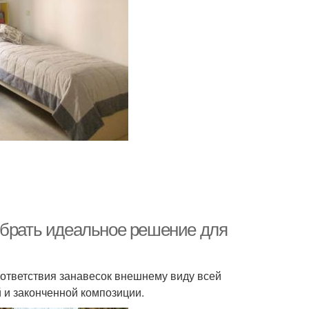
Шторы для
торы на кухне
оформления
оры для кухонь
Короткие шторы
ыбрать идеальное решение для
ответствия занавесок внешнему виду всей
и законченной композиции.