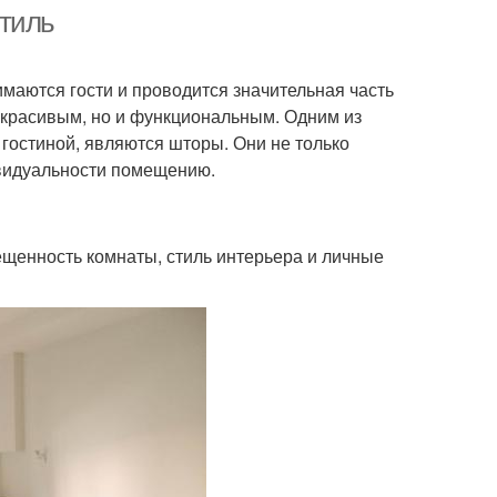
стиль
имаются гости и проводится значительная часть
шения для штор
Шторы в зале
 красивым, но и функциональным. Одним из
гостиной, являются шторы. Они не только
ивидуальности помещению.
хваты для штор
Кухонные шторы
ещенность комнаты, стиль интерьера и личные
торы на окно
Шторы для кухни
ры с люверсами
Немецкие шторы