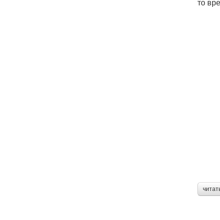
то вр
читат