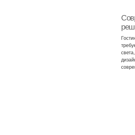
Сов
реш
Гости
требу
света
дизай
совре