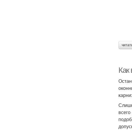
читат
Как
Остан
оконн
карни
Слишк
всего
подоб
допус