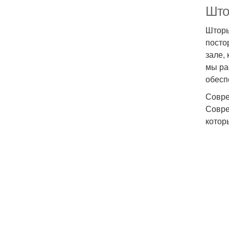
Што
Шторы
посто
зале,
мы ра
обесп
Совре
Совре
котор