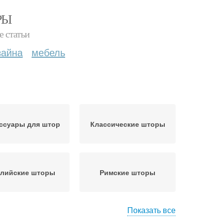
РЫ
е статьи
зайна
мебель
ссуары для штор
Классические шторы
глийские шторы
Римские шторы
Показать все
кани для штор
Шторы по стилю