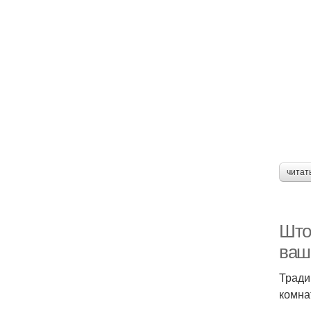
Ас
Ш
читат
Што
ваш
Тради
комна