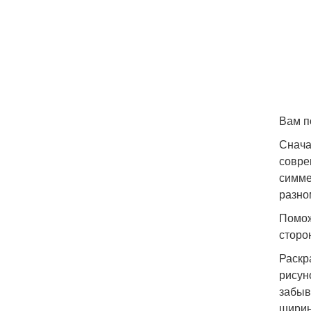
Вам п
Снача
совре
симме
разно
Помож
сторо
Раскр
рисун
забыв
ширин