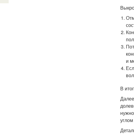
Выкро
Отм
сос
Кон
пол
Пот
кон
и м
Есл
вол
В ито
Далее
долев
нужно
углом 
Детал