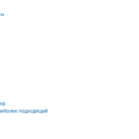
ты
тор
наиболее подходящий