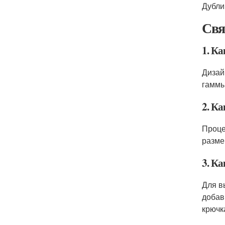
Дубли
Свя
1. К
Дизай
гаммы
2. К
Проце
разме
3. К
Для в
добав
крючка