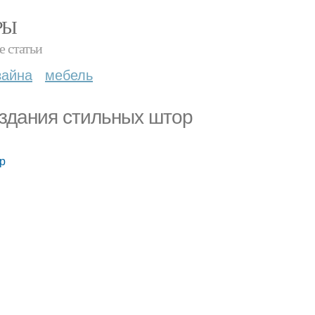
РЫ
е статьи
зайна
мебель
оздания стильных штор
ор