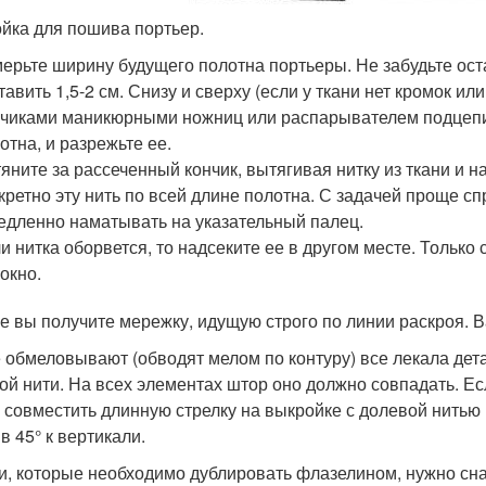
йка для пошива портьер.
ерьте ширину будущего полотна портьеры. Не забудьте ост
тавить 1,5-2 см. Снизу и сверху (если у ткани нет кромок ил
чиками маникюрными ножниц или распарывателем подцепит
отна, и разрежьте ее.
яните за рассеченный кончик, вытягивая нитку из ткани и 
кретно эту нить по всей длине полотна. С задачей проще с
едленно наматывать на указательный палец.
и нитка оборвется, то надсеките ее в другом месте. Только 
окно.
ге вы получите мережку, идущую строго по линии раскроя. В
 обмеловывают (обводят мелом по контуру) все лекала дет
ой нити. На всех элементах штор оно должно совпадать. Ес
 совместить длинную стрелку на выкройке с долевой нитью 
в 45° к вертикали.
и, которые необходимо дублировать флазелином, нужно снач