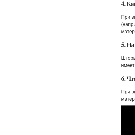
4. К
При в
(напр
матер
5. Н
Шторы
имеет
6. Ч
При в
матер