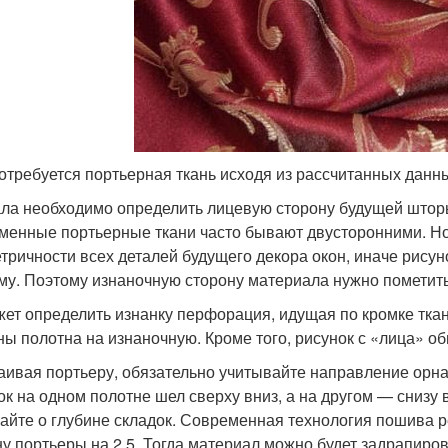
отребуется портьерная ткань исходя из рассчитанных данн
ла необходимо определить лицевую сторону будущей шторы. 
менные портьерные ткани часто бывают двусторонними. Но
тричности всех деталей будущего декора окон, иначе рисун
му. Поэтому изнаночную сторону материала нужно пометит
ет определить изнанку перфорация, идущая по кромке ткан
ны полотна на изнаночную. Кроме того, рисунок с «лица» о
аивая портьеру, обязательно учитывайте направление орнам
ок на одном полотне шел сверху вниз, а на другом — снизу
айте о глубине складок. Современная технология пошива р
у портьеры на 2,5. Тогда материал можно будет задрапиров