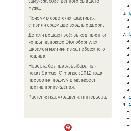
замуж за собственного бывшего
мужа.
К
Почему в советских квартирах
ставили сразу две входные двери.
К
Детали решают всё: выход приянки
чопры на показе Dior обернулся
шквалом критики из-за небрежного
пошива.
Невеста без права выбора: как
показ Samuel Cirnansck 2012 года
превратил подиум в манифест
против принуждения.
К
Растения как украшения интерьера.
К