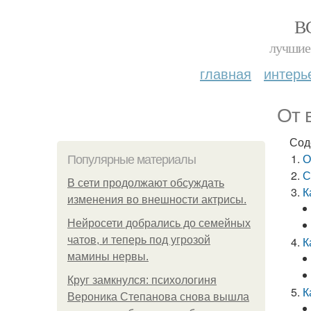
В
лучшие 
главная
интерь
От 
Сод
О
Популярные материалы
С
В сети продолжают обсуждать
К
изменения во внешности актрисы.
Нейросети добрались до семейных
чатов, и теперь под угрозой
К
мамины нервы.
Круг замкнулся: психологиня
К
Вероника Степанова снова вышла