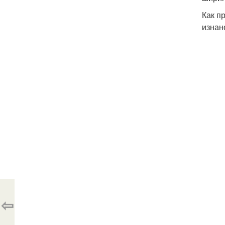
Как п
изнан
⇦