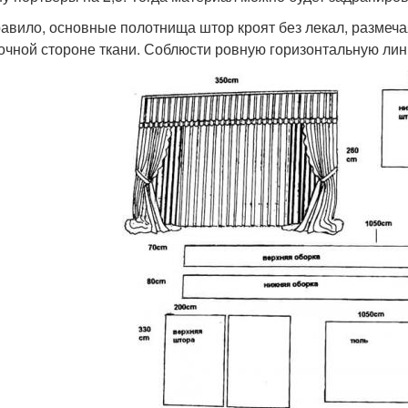
равило, основные полотнища штор кроят без лекал, разме
очной стороне ткани. Соблюсти ровную горизонтальную ли