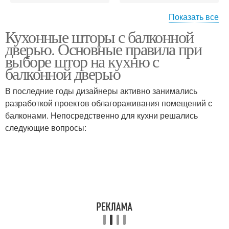
Показать все
Кухонные шторы с балконной
Ткани для штор
Шторы для кухни
дверью. Основные правила при
выборе штор на кухню с
балконной дверью
В последние годы дизайнеры активно занимались
Рулонные шторы
Шторы из нитей
разработкой проектов облагораживания помещений с
балконами. Непосредственно для кухни решались
следующие вопросы:
Шторы с люверсами
Немецкие шторы
Итальянские шторы
Классические шторы