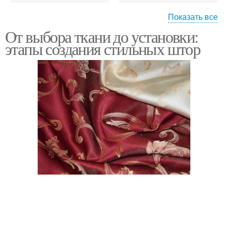
Показать все
От выбора ткани до установки:
Ткань для штор
Шторы под интерьер
этапы создания стильных штор
Подхваты для штор