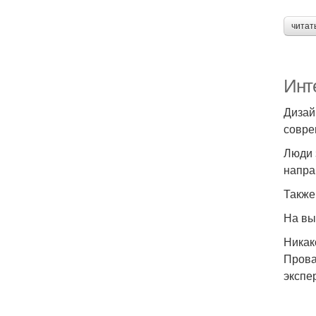
читат
Инте
Дизай
совре
Люди 
напра
Также
На вы
Никак
Прова
экспе