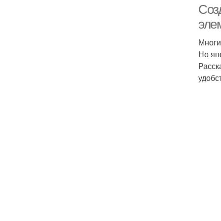
Соз
эле
Многи
Но яп
Расск
удобс