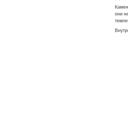
Камен
они н
темпе
Внутр