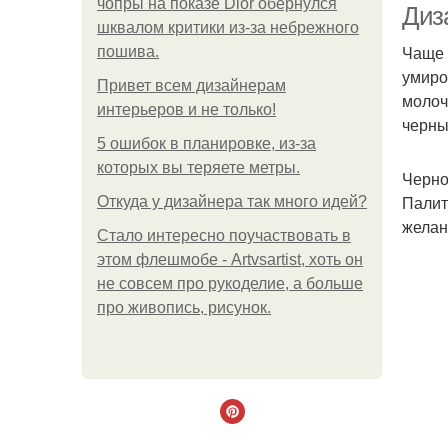
чопры на показе Dior обернулся
Диз
шквалом критики из-за небрежного
Чаще 
пошива.
умиро
Привет всем дизайнерам
молоч
интерьеров и не только!
черны
5 ошибок в планировке, из-за
которых вы теряете метры.
Черно
Палит
Откуда у дизайнера так много идей?
желан
Стало интересно поучаствовать в
этом флешмобе - Artvsartist, хоть он
не совсем про рукоделие, а больше
про живопись, рисунок.