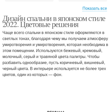
Показать все
Дизайн спальни в японском стиле
Спальня в китайском
Стиль в интерьере
2022. Цветовые решения
стиле
Чаще всего спальни в японском стиле оформляются в
светлых тонах, благодаря чему мы получаем атмосферу
умиротворения и умиротворения, которая необходима в
Современная спальня
Кухня в японском стиле
этом помещении. Используются бежевый, кремовый,
молочный, серый и травяной цвета палитры. Чтобы
разбавить однообразие, пусть коричневый, вишневый,
черный цвета. В интерьере используется не более трех
Пространства в
Спальня в стиле
цветов, один из которых — фон.
спальне
Комната в японском
Кухни в японском стиле
стиле