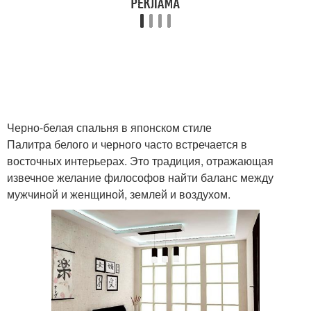
Интерьер в японском
Японские кухни
стиле
Кухня в китайском
Мебели для японского
стиле
интерьера
Черно-белая спальня в японском стиле
Палитра белого и черного часто встречается в
восточных интерьерах. Это традиция, отражающая
извечное желание философов найти баланс между
мужчиной и женщиной, землей и воздухом.