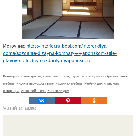
Источник:
https://interior.ru-best.com/interer-dlya-
doma/sozdanie-dizayna-komnaty-v-yaponskom-stile-
glavnye-principy-sozdaniya-yaponskogo
Категории:
Яркие краски
,
Японские шторы
,
Единство с природой
,
Оригинальная
мебель
,
Кухня в японском стиле
,
Кухонная мебель
,
Мебели для японского
интерьера
,
Японский стиль
,
Японский дом
Читайте также