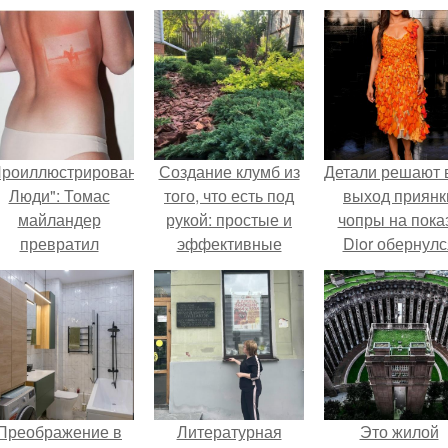
Проиллюстрированные
Создание клумб из
Детали решают 
Люди": Томас
того, что есть под
выход приянк
майландер
рукой: простые и
чопры на пока
превратил
эффективные
Dior обернулс
олнечные ожоги в
рецепты
шквалом крити
арт - объект.
из-за небрежно
пошива.
Преображение в
Литературная
Это жилой