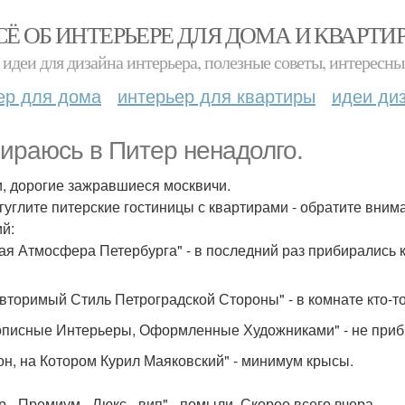
СЁ ОБ ИНТЕРЬЕРЕ ДЛЯ ДОМА И КВАРТИ
идеи для дизайна интерьера, полезные советы, интересны
ер для дома
интерьер для квартиры
идеи ди
ираюсь в Питер ненадолго.
и, дорогие зажравшиеся москвичи.
 гуглите питерские гостиницы с квартирами - обратите вним
ий:
ая Атмосфера Петербурга" - в последний раз прибирались к
вторимый Стиль Петроградской Стороны" - в комнате кто-то
писные Интерьеры, Оформленные Художниками" - не приби
он, на Котором Курил Маяковский" - минимум крысы.
р - Премиум - Люкс - вип" - помыли. Скорее всего вчера.