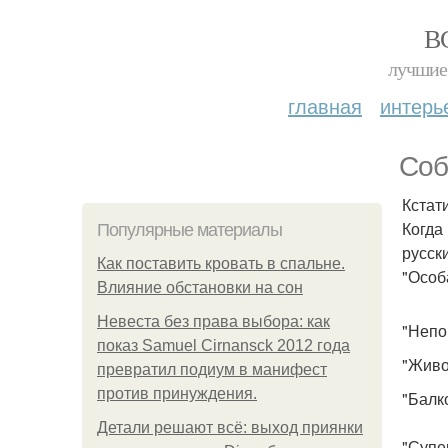
В
лучшие 
главная
интерь
Соб
Кстат
Когда
Популярные материалы
русск
Как поставить кровать в спальне.
"Особ
Влияние обстановки на сон
Невеста без права выбора: как
"Непо
показ Samuel Cirnansck 2012 года
"Живо
превратил подиум в манифест
против принуждения.
"Балк
Детали решают всё: выход приянки
"Супе