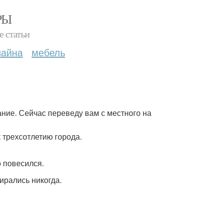
РЫ
е статьи
зайна
мебель
ание. Сейчас переведу вам с местного на
 трехсотлетию города.
 повесился.
рались никогда.