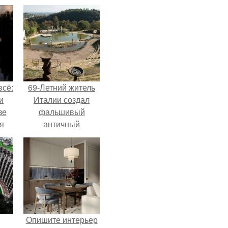
всё:
69-Летний житель
и
Италии создал
зе
фальшивый
я
античный
ки
амфитеатр и
го
долгое время
успешно выдавал
его за настоящее
историческое
наследие.
Опишите интерьер