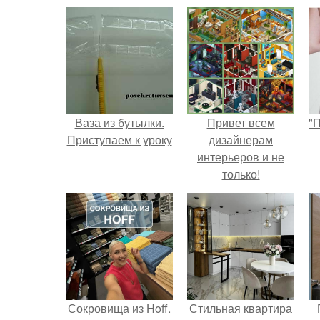
Ваза из бутылки.
Привет всем
"
Приступаем к уроку
дизайнерам
интерьеров и не
только!
с
Сокровища из Hoff.
Стильная квартира