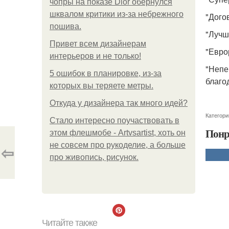
чопры на показе Dior обернулся
шквалом критики из-за небрежного
"Дого
пошива.
"Лучш
Привет всем дизайнерам
"Евро
интерьеров и не только!
"Непе
5 ошибок в планировке, из-за
благо
которых вы теряете метры.
Откуда у дизайнера так много идей?
Категори
Стало интересно поучаствовать в
Понр
этом флешмобе - Artvsartist, хоть он
не совсем про рукоделие, а больше
⇦
про живопись, рисунок.
Читайте также