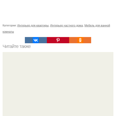
Категории:
Интерьер для квартиры
,
Интерьер частного дома
,
Мебель для ванной
комнаты
Читайте также
Зимой в Аватарии у меня появились свои маленькие
ритуалы.