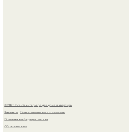
Сокровища из Hoff.
Эко - панно "Песочный Берег":
© 2026 Всё об интерьере для дома и квартиры
Контакты
Пользовательское соглашение
Политика конфидециальности
Обратная связь