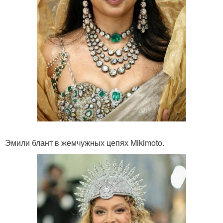
Эмили блант в жемчужных цепях Mikimoto.