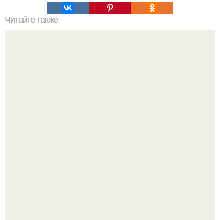
Читайте также
Ваза из бутылки. Приступаем к уроку
Уютная светлая квартира в лучах солнца.