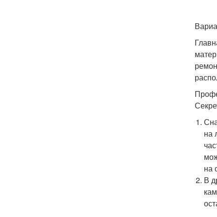
Вариа
Главн
матер
ремон
распо
Профе
Секре
Сна
на 
час
мож
на 
В д
кам
ост