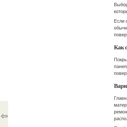
Выбор
котор
Если 
обычн
повер
Как 
Покры
панел
повер
Вари
Главн
матер
ремон
⇦
распо