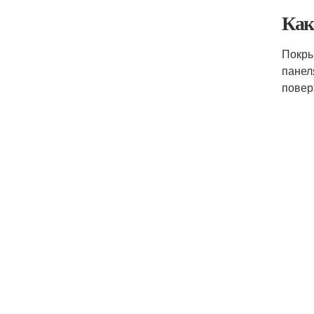
Как
Покры
панел
повер