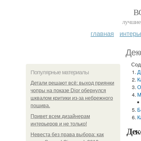
В
лучшие 
главная
интерь
Дек
Сод
Д
Популярные материалы
К
Детали решают всё: выход приянки
О
чопры на показе Dior обернулся
М
шквалом критики из-за небрежного
пошива.
Б
Привет всем дизайнерам
К
интерьеров и не только!
Дек
Невеста без права выбора: как