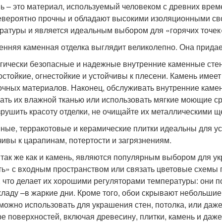
ь – это материал, используемый человеком с древних врем
евероятно прочны и обладают высокими изоляционными сво
ратуры и является идеальным выбором для «горячих точек»,
енняя каменная отделка выглядит великолепно. Она прида
гически безопасные и надежные внутренние каменные стен
остойкие, огнестойкие и устойчивы к плесени. Камень имее
очных материалов. Наконец, обслуживать внутренние камен
ать их влажной тканью или использовать мягкие моющие ср
зрушить красоту отделки, не очищайте их металлическими щ
ные, терракотовые и керамические плитки идеальны для ус
чивы к царапинам, потертости и загрязнениям.
 так же как и камень, являются популярным выбором для 
ть» с входным пространством или связать цветовые схемы
, что делает их хорошими регуляторами температуры: они 
хладу –в жаркие дни. Кроме того, обои скрывают небольшие
можно использовать для украшения стен, потолка, или даж
ре поверхностей, включая древесину, плитки, камень и даже