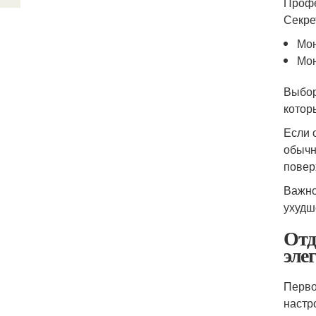
Профе
Секре
Мон
Мон
Выбор
котор
Если 
обычн
повер
Важно
ухудш
Отд
эле
Перво
настр