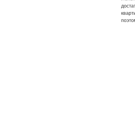
доста
кварт
поэто