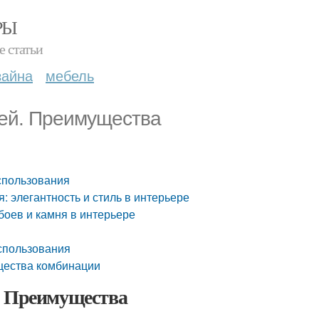
РЫ
е статьи
зайна
мебель
жей. Преимущества
спользования
 элегантность и стиль в интерьере
боев и камня в интерьере
спользования
щества комбинации
. Преимущества