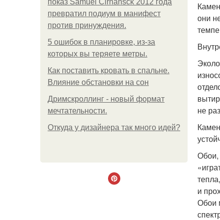
показ Samuel Cirnansck 2012 года
Камен
превратил подиум в манифест
они н
против принуждения.
темпе
5 ошибок в планировке, из-за
Внутр
которых вы теряете метры.
Эколо
Как поставить кровать в спальне.
износ
Влияние обстановки на сон
отдел
вытир
Дримскроллинг - новый формат
не ра
мечтательности.
Камен
Откуда у дизайнера так много идей?
устой
Обои,
«игра
тепла
и про
Обои 
спект