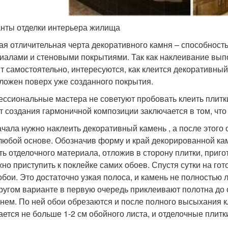
нты отделки интерьера жилища
ая отличительная черта декоративного камня – способност
иалами и стеновыми покрытиями. Так как наклеивание вып
т самостоятельно, интересуются, как клеится декоративный 
ложен поверх уже созданного покрытия.
ссиональные мастера не советуют пробовать клеить плитки
т создания гармоничной композиции заключается в том, чт
чала нужно наклеить декоративный камень , а после этог
любой основе. Обозначив форму и край декорированной к
ть отделочного материала, отложив в сторону плитки, приг
но приступить к поклейке самих обоев. Спустя сутки на го
обои. Это достаточно узкая полоса, и камень не полностью л
ругом варианте в первую очередь приклеивают полотна до
нем. По ней обои обрезаются и после полного высыхания 
ается не больше 1-2 см обойного листа, и отделочные плитк