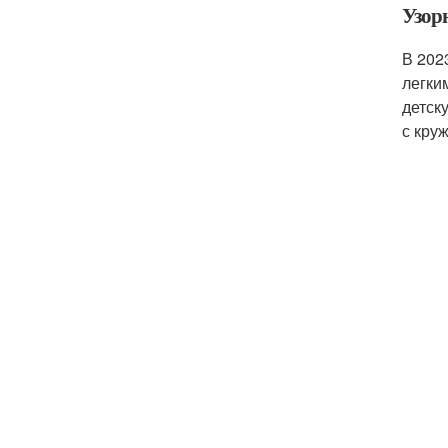
Узор
В 202
легки
детск
с кру