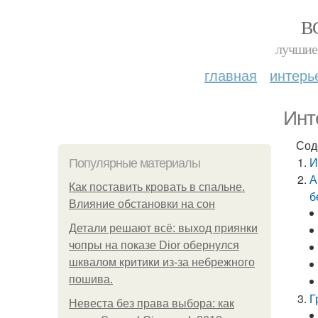
В
лучшие 
главная
интерь
Инт
Сод
И
Популярные материалы
А
Как поставить кровать в спальне.
б
Влияние обстановки на сон
Детали решают всё: выход приянки
чопры на показе Dior обернулся
шквалом критики из-за небрежного
пошива.
Г
Невеста без права выбора: как