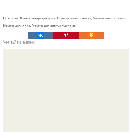
Категории:
Дизайн интерьера дома
,
Идеи дизайна спальни
,
Мебель для гостиной
,
Мебель для кухни
,
Мебель для ванной комнаты
Читайте также
Резьба по дереву в стиле барокко. Резьба по дереву:
стилистические направления и характерные узоры.