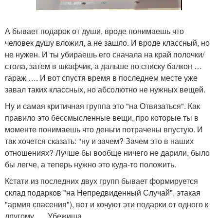
А бывает подарок от души, вроде понимаешь что
человек душу вложил, а не зашло. И вроде классный, но
не нужен. И ты убираешь его сначала на край полочки/
стола, затем в шкафчик, а дальше по списку балкон …
гараж …. И вот спустя время в последнем месте уже
завал таких классных, но абсолютно не нужных вещей.
Ну и самая критичная группа это "на Отвязаться". Как
правило это бессмысленные вещи, про которые ты в
моменте понимаешь что деньги потрачены впустую. И
так хочется сказать: "ну и зачем? Зачем это в наших
отношениях? Лучше бы вообще ничего не дарили, было
бы легче, а теперь нужно это куда-то положить.
Кстати из последних двух групп бывает формируется
склад подарков "на Непредвиденный Случай", этакая
"армия спасения"), вот и кочуют эти подарки от одного к
другому …. Убежища.