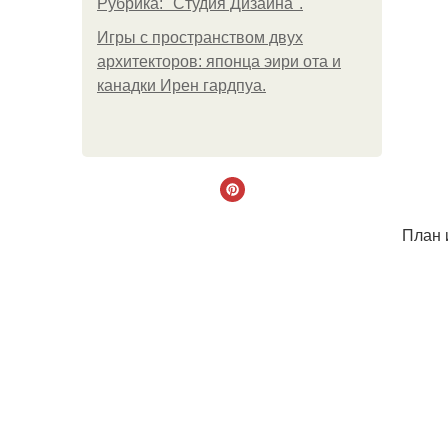
Рубрика: "Студия Дизайна".
Игры с пространством двух
архитекторов: японца эири ота и
канадки Ирен гардпуа.
План 