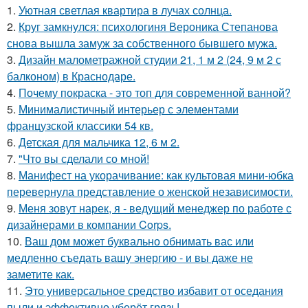
1.
Уютная светлая квартира в лучах солнца.
2.
Круг замкнулся: психологиня Вероника Степанова
снова вышла замуж за собственного бывшего мужа.
3.
Дизайн малометражной студии 21, 1 м 2 (24, 9 м 2 с
балконом) в Краснодаре.
4.
Почему покраска - это топ для современной ванной?
5.
Минималистичный интерьер с элементами
французской классики 54 кв.
6.
Детская для мальчика 12, 6 м 2.
7.
"Что вы сделали со мной!
8.
Манифест на укорачивание: как культовая мини-юбка
перевернула представление о женской независимости.
9.
Меня зовут нарек, я - ведущий менеджер по работе с
дизайнерами в компании Corps.
10.
Ваш дом может буквально обнимать вас или
медленно съедать вашу энергию - и вы даже не
заметите как.
11.
Это универсальное средство избавит от оседания
пыли и эффективно уберёт грязь!