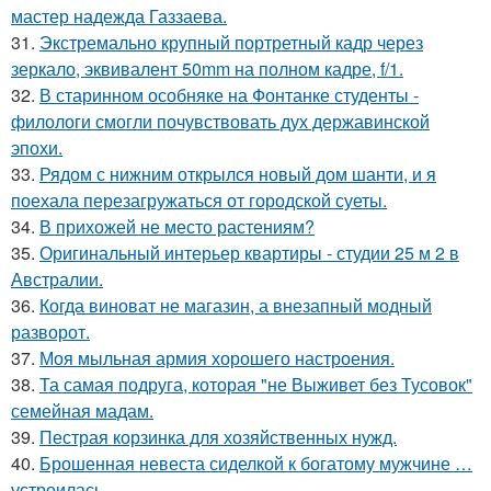
мастер надежда Газзаева.
31.
Экстремально крупный портретный кадр через
зеркало, эквивалент 50mm на полном кадре, f/1.
32.
В старинном особняке на Фонтанке студенты -
филологи смогли почувствовать дух державинской
эпохи.
33.
Рядом с нижним открылся новый дом шанти, и я
поехала перезагружаться от городской суеты.
34.
В прихожей не место растениям?
35.
Оригинальный интерьер квартиры - студии 25 м 2 в
Австралии.
36.
Когда виноват не магазин, а внезапный модный
разворот.
37.
Моя мыльная армия хорошего настроения.
38.
Та самая подруга, которая "не Выживет без Тусовок"
семейная мадам.
39.
Пестрая корзинка для хозяйственных нужд.
40.
Брошенная невеста сиделкой к богатому мужчине …
устроилась.