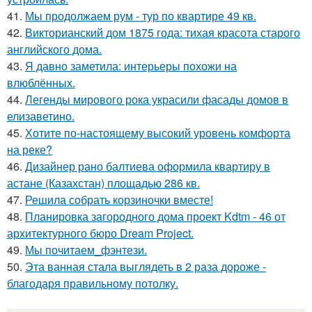
41.
Мы продолжаем рум - тур по квартире 49 кв.
42.
Викторианский дом 1875 года: тихая красота старого
английского дома.
43.
Я давно заметила: интерьеры похожи на
влюблённых.
44.
Легенды мирового рока украсили фасады домов в
елизаветино.
45.
Хотите по-настоящему высокий уровень комфорта
на реке?
46.
Дизайнер рано балтиева оформила квартиру в
астане (Казахстан) площадью 286 кв.
47.
Решила собрать корзиночки вместе!
48.
Планировка загородного дома проект Kdtm - 46 от
архитектурного бюро Dream Project.
49.
Мы почитаем_фэнтези.
50.
Эта ванная стала выглядеть в 2 раза дороже -
благодаря правильному потолку.