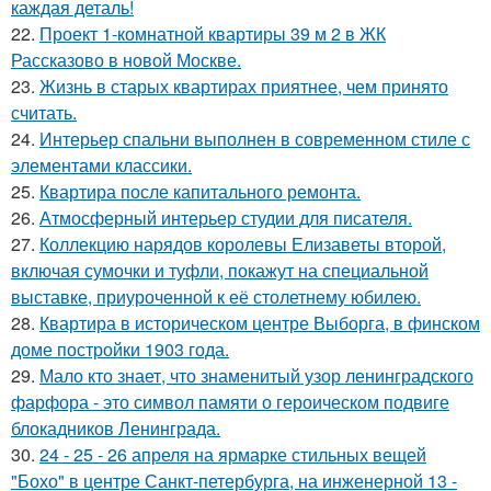
каждая деталь!
22.
Проект 1-комнатной квартиры 39 м 2 в ЖК
Рассказово в новой Москве.
23.
Жизнь в старых квартирах приятнее, чем принято
считать.
24.
Интерьер спальни выполнен в современном стиле с
элементами классики.
25.
Квартира после капитального ремонта.
26.
Атмосферный интерьер студии для писателя.
27.
Коллекцию нарядов королевы Елизаветы второй,
включая сумочки и туфли, покажут на специальной
выставке, приуроченной к её столетнему юбилею.
28.
Квартира в историческом центре Выборга, в финском
доме постройки 1903 года.
29.
Мало кто знает, что знаменитый узор ленинградского
фарфора - это символ памяти о героическом подвиге
блокадников Ленинграда.
30.
24 - 25 - 26 апреля на ярмарке стильных вещей
"Бохо" в центре Санкт-петербурга, на инженерной 13 -