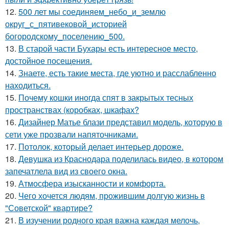
12.
500 лет мы соединяем_небо_и_землю
округ_с_пятивековой_историей
богородскому_поселению_500.
13.
В старой части Бухары есть интересное место,
достойное посещения.
14.
Знаете, есть такие места, где уютно и расслабленно
находиться.
15.
Почему кошки иногда спят в закрытых тесных
пространствах (коробках, шкафах?
16.
Дизайнер Матье блази представил модель, которую в
сети уже прозвали напяточниками.
17.
Потолок, который делает интерьер дороже.
18.
Девушка из Краснодара поделилась видео, в котором
запечатлела вид из своего окна.
19.
Атмосфера изысканности и комфорта.
20.
Чего хочется людям, прожившим долгую жизнь в
"Советской" квартире?
21.
В изучении родного края важна каждая мелочь,