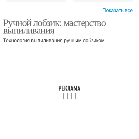
Показать все
Ручной лобзик: мастерство
Лобзик для
Электромеханические
выпиливания
выпиливания
лобзики
Технология выпиливания ручным лобзиком
Ручной инструмент